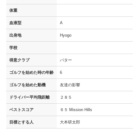
体重
血液型
A
出身地
Hyogo
学校
得意クラブ
パター
ゴルフを
始めた時の年齢
6
ゴルフを
始めた動機
友達の影響
ドライバー
平均飛距離
２８５
ベストスコア
６５ Mission Hills
目標とする人
大本研太郎