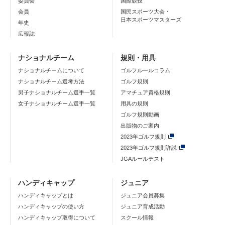
委員会
国際競技
会員
国民スポーツ大会・
日本スポーツマスターズ
年史
広報誌
ナショナルチーム
規則・用具
ナショナルチームについて
ゴルフルールコラム
ナショナルチーム選考方法
ゴルフ規則
男子ナショナルチーム選手一覧
アマチュア資格規則
女子ナショナルチーム選手一覧
用具の規則
ゴルフ規則動画
出版物のご案内
2023年ゴルフ規則
2023年ゴルフ規則詳説
JGAルールテスト
ハンディキャップ
ジュニア
ハンディキャップとは
ジュニア会員募集
ハンディキャップの使い方
ジュニア育成活動
ハンディキャップ取得について
スクール情報