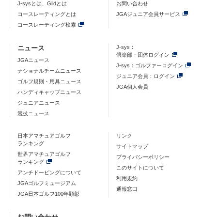
J-sysとは、Glidとは
お問い合わせ
コースレーティングとは
JGAジュニア会員サービス
コースレーティング検索
ニュース
J-sys：
倶楽部・団体ログイン
JGAニュース
J-sys：ゴルファーログイン
ナショナルチームニュース
ジュニア会員：ログイン
ゴルフ規則・用具ニュース
JGA個人会員
ハンディキャップニュース
ジュニアニュース
競技ニュース
日本アマチュアゴルフ
リンク
ランキング
サイトマップ
世界アマチュアゴルフ
プライバシーポリシー
ランキング
このサイトについて
アンチドーピングについて
利用規約
JGAゴルフミュージアム
通報窓口
JGA日本ゴルフ100年顕彰