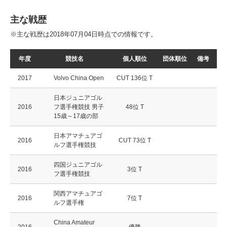
主な戦歴
※主な戦歴は2018年07月04日時点での情報です。
年度
競技名
個人順位
団体順位
備考
2017
Volvo China Open
CUT 136位 T
日本ジュニアゴル
2016
フ選手権競技 男子
48位 T
15歳～17歳の部
日本アマチュアゴ
2016
CUT 73位 T
ルフ選手権競技
四国ジュニアゴル
2016
3位 T
フ選手権競技
関西アマチュアゴ
2016
7位 T
ルフ選手権
China Amateur