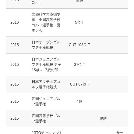
2016
優勝
Open
文部科学大臣楯争
奪 全国高等学校
2016
5位 T
ゴルフ選手権 夏
季大会
日本オープンゴル
2015
CUT 103位 T
フ選手権競技
日本ジュニアゴル
2015
フ選手権競技 男子
27位 T
15歳～17歳の部
日本アマチュアゴ
2015
CUT 87位 T
ルフ選手権競技
四国ジュニアゴル
2015
4位
フ選手権
四国高等学校ゴル
2015
優勝
フ選手権
JGTOチャレンジト
サー