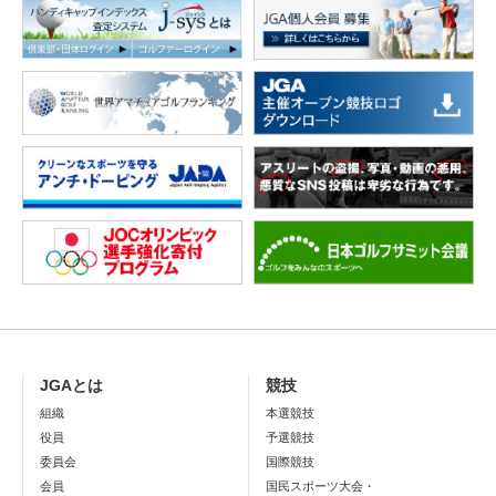
JGAとは
競技
組織
本選競技
役員
予選競技
委員会
国際競技
会員
国民スポーツ大会・