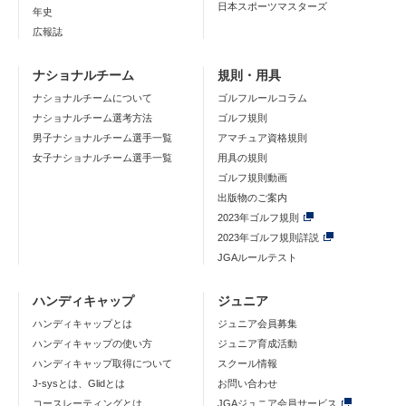
日本スポーツマスターズ
年史
広報誌
ナショナルチーム
規則・用具
ナショナルチームについて
ゴルフルールコラム
ナショナルチーム選考方法
ゴルフ規則
男子ナショナルチーム選手一覧
アマチュア資格規則
女子ナショナルチーム選手一覧
用具の規則
ゴルフ規則動画
出版物のご案内
2023年ゴルフ規則
2023年ゴルフ規則詳説
JGAルールテスト
ハンディキャップ
ジュニア
ハンディキャップとは
ジュニア会員募集
ハンディキャップの使い方
ジュニア育成活動
ハンディキャップ取得について
スクール情報
J-sysとは、Glidとは
お問い合わせ
コースレーティングとは
JGAジュニア会員サービス