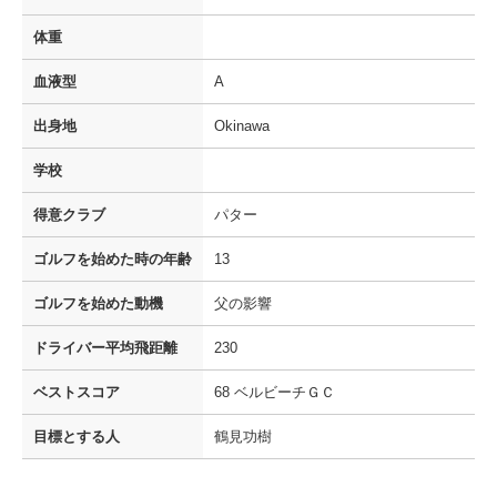
体重
血液型
A
出身地
Okinawa
学校
得意クラブ
パター
ゴルフを
始めた時の年齢
13
ゴルフを
始めた動機
父の影響
ドライバー
平均飛距離
230
ベストスコア
68 ベルビーチＧＣ
目標とする人
鶴見功樹