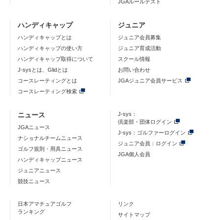
JGAルールテスト
ハンディキャップ
ジュニア
ハンディキャップとは
ジュニア会員募集
ハンディキャップの使い方
ジュニア育成活動
ハンディキャップ取得について
スクール情報
J-sysとは、Glidとは
お問い合わせ
コースレーティングとは
JGAジュニア会員サービス
コースレーティング検索
ニュース
J-sys：
倶楽部・団体ログイン
JGAニュース
J-sys：ゴルファーログイン
ナショナルチームニュース
ジュニア会員：ログイン
ゴルフ規則・用具ニュース
JGA個人会員
ハンディキャップニュース
ジュニアニュース
競技ニュース
日本アマチュアゴルフ
リンク
ランキング
サイトマップ