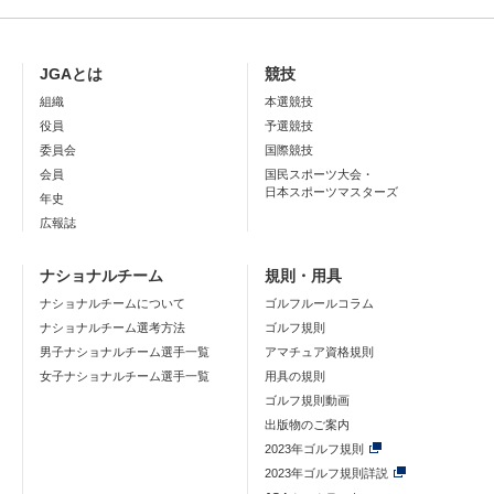
JGAとは
競技
組織
本選競技
役員
予選競技
委員会
国際競技
会員
国民スポーツ大会・
日本スポーツマスターズ
年史
広報誌
ナショナルチーム
規則・用具
ナショナルチームについて
ゴルフルールコラム
ナショナルチーム選考方法
ゴルフ規則
男子ナショナルチーム選手一覧
アマチュア資格規則
女子ナショナルチーム選手一覧
用具の規則
ゴルフ規則動画
出版物のご案内
2023年ゴルフ規則
2023年ゴルフ規則詳説