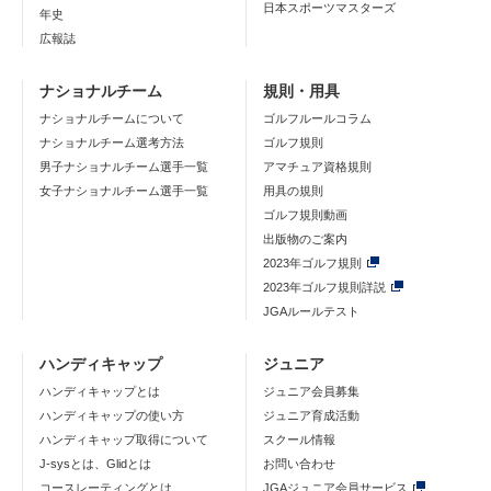
日本スポーツマスターズ
年史
広報誌
ナショナルチーム
規則・用具
ナショナルチームについて
ゴルフルールコラム
ナショナルチーム選考方法
ゴルフ規則
男子ナショナルチーム選手一覧
アマチュア資格規則
女子ナショナルチーム選手一覧
用具の規則
ゴルフ規則動画
出版物のご案内
2023年ゴルフ規則
2023年ゴルフ規則詳説
JGAルールテスト
ハンディキャップ
ジュニア
ハンディキャップとは
ジュニア会員募集
ハンディキャップの使い方
ジュニア育成活動
ハンディキャップ取得について
スクール情報
J-sysとは、Glidとは
お問い合わせ
コースレーティングとは
JGAジュニア会員サービス