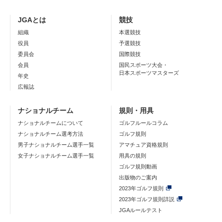
JGAとは
競技
組織
本選競技
役員
予選競技
委員会
国際競技
会員
国民スポーツ大会・
日本スポーツマスターズ
年史
広報誌
ナショナルチーム
規則・用具
ナショナルチームについて
ゴルフルールコラム
ナショナルチーム選考方法
ゴルフ規則
男子ナショナルチーム選手一覧
アマチュア資格規則
女子ナショナルチーム選手一覧
用具の規則
ゴルフ規則動画
出版物のご案内
2023年ゴルフ規則
2023年ゴルフ規則詳説
JGAルールテスト