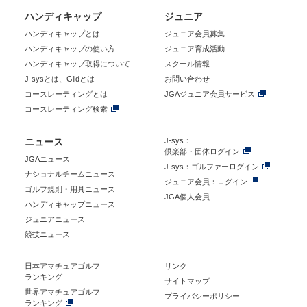
ハンディキャップ
ジュニア
ハンディキャップとは
ジュニア会員募集
ハンディキャップの使い方
ジュニア育成活動
ハンディキャップ取得について
スクール情報
J-sysとは、Glidとは
お問い合わせ
コースレーティングとは
JGAジュニア会員サービス
コースレーティング検索
ニュース
J-sys：
倶楽部・団体ログイン
JGAニュース
J-sys：ゴルファーログイン
ナショナルチームニュース
ジュニア会員：ログイン
ゴルフ規則・用具ニュース
JGA個人会員
ハンディキャップニュース
ジュニアニュース
競技ニュース
日本アマチュアゴルフ
リンク
ランキング
サイトマップ
世界アマチュアゴルフ
プライバシーポリシー
ランキング