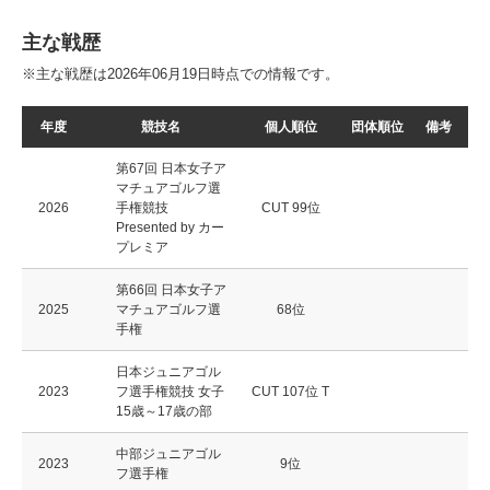
主な戦歴
※主な戦歴は2026年06月19日時点での情報です。
年度
競技名
個人順位
団体順位
備考
第67回 日本女子ア
マチュアゴルフ選
2026
手権競技
CUT 99位
Presented by カー
プレミア
第66回 日本女子ア
2025
マチュアゴルフ選
68位
手権
日本ジュニアゴル
2023
フ選手権競技 女子
CUT 107位 T
15歳～17歳の部
中部ジュニアゴル
2023
9位
フ選手権