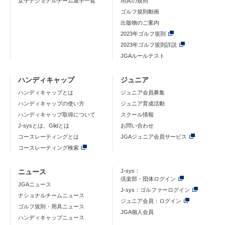
女子ナショナルチーム選手一覧
用具の規則
ゴルフ規則動画
出版物のご案内
2023年ゴルフ規則
2023年ゴルフ規則詳説
JGAルールテスト
ハンディキャップ
ジュニア
ハンディキャップとは
ジュニア会員募集
ハンディキャップの使い方
ジュニア育成活動
ハンディキャップ取得について
スクール情報
J-sysとは、Glidとは
お問い合わせ
コースレーティングとは
JGAジュニア会員サービス
コースレーティング検索
ニュース
J-sys：
倶楽部・団体ログイン
JGAニュース
J-sys：ゴルファーログイン
ナショナルチームニュース
ジュニア会員：ログイン
ゴルフ規則・用具ニュース
JGA個人会員
ハンディキャップニュース