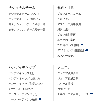
ナショナルチーム
規則・用具
ナショナルチームについて
ゴルフルールコラム
ナショナルチーム選考方法
ゴルフ規則
男子ナショナルチーム選手一覧
アマチュア資格規則
女子ナショナルチーム選手一覧
用具の規則
ゴルフ規則動画
出版物のご案内
2023年ゴルフ規則
2023年ゴルフ規則詳説
JGAルールテスト
ハンディキャップ
ジュニア
ハンディキャップとは
ジュニア会員募集
ハンディキャップの使い方
ジュニア育成活動
ハンディキャップ取得について
スクール情報
J-sysとは、Glidとは
お問い合わせ
コースレーティングとは
JGAジュニア会員サービス
コースレーティング検索