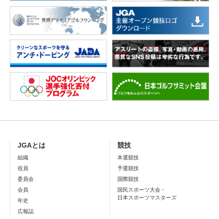
JGAとは
競技
組織
本選競技
役員
予選競技
委員会
国際競技
会員
国民スポーツ大会・
日本スポーツマスターズ
年史
広報誌