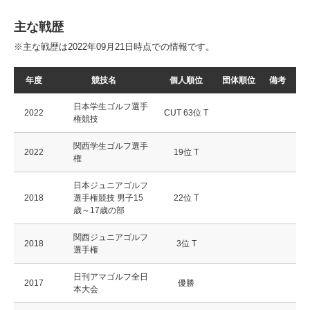
主な戦歴
※主な戦歴は2022年09月21日時点での情報です。
年度
競技名
個人順位
団体順位
備考
日本学生ゴルフ選手
2022
CUT 63位 T
権競技
関西学生ゴルフ選手
2022
19位 T
権
日本ジュニアゴルフ
2018
選手権競技 男子15
22位 T
歳～17歳の部
関西ジュニアゴルフ
2018
3位 T
選手権
日刊アマゴルフ全日
2017
優勝
本大会