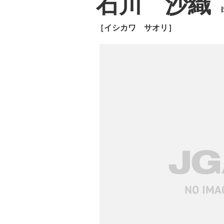
石川 沙織
［イシカワ サオリ］