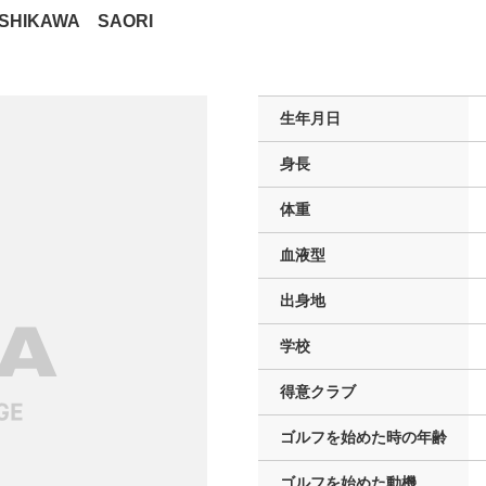
ISHIKAWA SAORI
生年月日
身長
体重
血液型
出身地
学校
得意クラブ
ゴルフを
始めた時の年齢
ゴルフを
始めた動機