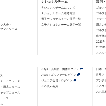
ナショナルチーム
規則
ナショナルチームについて
ゴルフ
ナショナルチーム選考方法
ゴルフ
男子ナショナルチーム選手一覧
アマチ
ーツ大会・
女子ナショナルチーム選手一覧
用具の
ーツマスターズ
ゴルフ
出版物
2023
2023
JGA
J-sys：
倶楽部・団体ログイン
日本ア
J-sys：ゴルファーログイン
世界ア
ース
ジュニア会員：ログイン
アンチ
ルチームニュース
JGA個人会員
JGA
則・用具ニュース
JGA日
キャップニュース
ニュース
ース