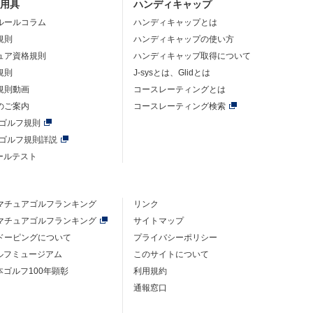
・用具
ハンディキャップ
ルールコラム
ハンディキャップとは
規則
ハンディキャップの使い方
ュア資格規則
ハンディキャップ取得について
規則
J-sysとは、Glidとは
規則動画
コースレーティングとは
のご案内
コースレーティング検索
年ゴルフ規則
年ゴルフ規則詳説
ルールテスト
マチュアゴルフ
ランキング
リンク
マチュアゴルフ
ランキング
サイトマップ
ドーピングについて
プライバシーポリシー
ゴルフミュージアム
このサイトについて
本ゴルフ100年顕彰
利用規約
通報窓口