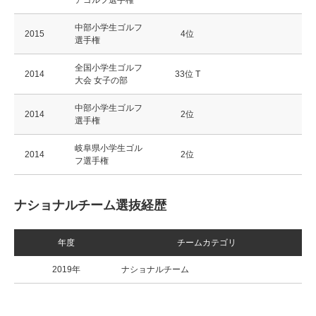
アゴルフ選手権
中部小学生ゴルフ
2015
4位
選手権
全国小学生ゴルフ
2014
33位 T
大会 女子の部
中部小学生ゴルフ
2014
2位
選手権
岐阜県小学生ゴル
2014
2位
フ選手権
ナショナルチーム選抜経歴
年度
チームカテゴリ
2019年
ナショナルチーム