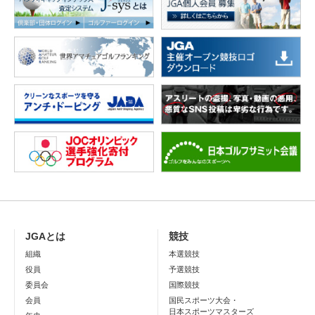
JGAとは
競技
組織
本選競技
役員
予選競技
委員会
国際競技
会員
国民スポーツ大会・
日本スポーツマスターズ