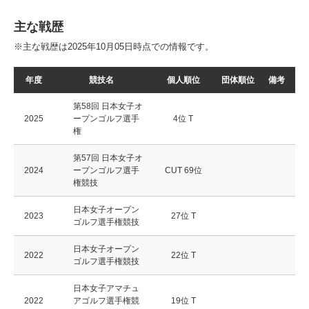
主な戦歴
※主な戦歴は2025年10月05日時点での情報です。
年度
競技名
個人順位
団体順位
備考
第58回 日本女子オ
2025
ープンゴルフ選手
4位 T
権
第57回 日本女子オ
2024
ープンゴルフ選手
CUT 69位
権競技
日本女子オープン
2023
27位 T
ゴルフ選手権競技
日本女子オープン
2022
22位 T
ゴルフ選手権競技
日本女子アマチュ
2022
アゴルフ選手権競
19位 T