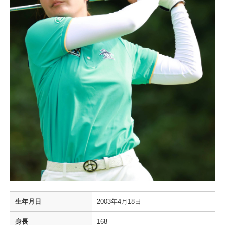
生年月日
2003年4月18日
身長
168