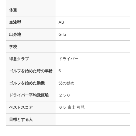
体重
血液型
AB
出身地
Gifu
学校
得意クラブ
ドライバー
ゴルフを
始めた時の年齢
6
ゴルフを
始めた動機
父の勧め
ドライバー
平均飛距離
２５０
ベストスコア
６５ 富士 可児
目標とする人