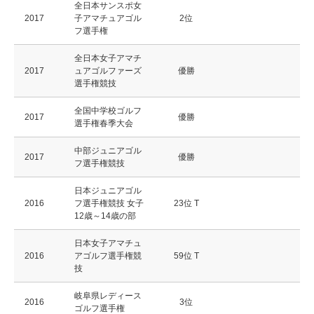
全日本サンスポ女
2017
子アマチュアゴル
2位
フ選手権
全日本女子アマチ
2017
ュアゴルファーズ
優勝
選手権競技
全国中学校ゴルフ
2017
優勝
選手権春季大会
中部ジュニアゴル
2017
優勝
フ選手権競技
日本ジュニアゴル
2016
フ選手権競技 女子
23位 T
12歳～14歳の部
日本女子アマチュ
2016
アゴルフ選手権競
59位 T
技
岐阜県レディース
2016
3位
ゴルフ選手権