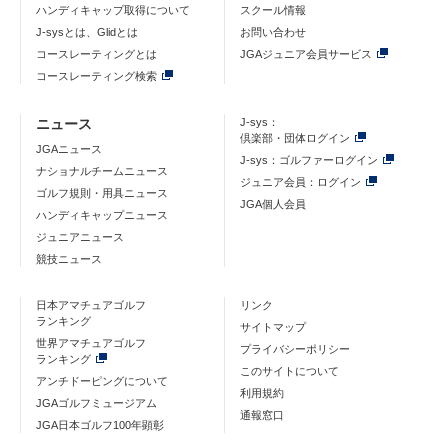
ハンディキャップ取得について
スクール情報
J-sysとは、Glidとは
お問い合わせ
コースレーティングとは
JGAジュニア会員サービス
コースレーティング検索
ニュース
J-sys：
倶楽部・団体ログイン
JGAニュース
J-sys：ゴルファーログイン
ナショナルチームニュース
ジュニア会員：ログイン
ゴルフ規則・用具ニュース
JGA個人会員
ハンディキャップニュース
ジュニアニュース
競技ニュース
日本アマチュアゴルフ
リンク
ランキング
サイトマップ
世界アマチュアゴルフ
プライバシーポリシー
ランキング
このサイトについて
アンチドーピングについて
利用規約
JGAゴルフミュージアム
通報窓口
JGA日本ゴルフ100年顕彰