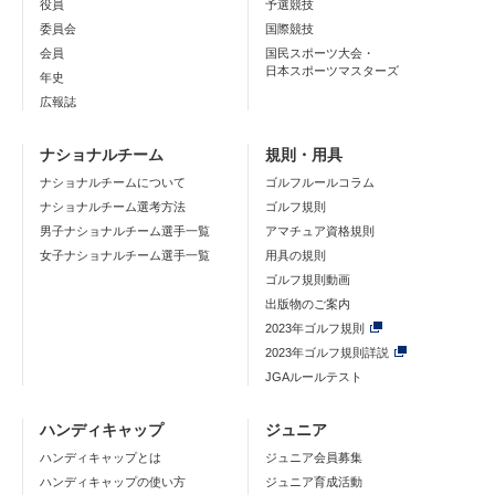
役員
予選競技
委員会
国際競技
会員
国民スポーツ大会・
日本スポーツマスターズ
年史
広報誌
ナショナルチーム
規則・用具
ナショナルチームについて
ゴルフルールコラム
ナショナルチーム選考方法
ゴルフ規則
男子ナショナルチーム選手一覧
アマチュア資格規則
女子ナショナルチーム選手一覧
用具の規則
ゴルフ規則動画
出版物のご案内
2023年ゴルフ規則
2023年ゴルフ規則詳説
JGAルールテスト
ハンディキャップ
ジュニア
ハンディキャップとは
ジュニア会員募集
ハンディキャップの使い方
ジュニア育成活動