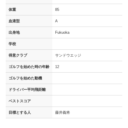
体重
85
血液型
A
出身地
Fukuoka
学校
得意クラブ
サンドウエッジ
ゴルフを
始めた時の年齢
12
ゴルフを
始めた動機
ドライバー
平均飛距離
ベストスコア
目標とする人
藤井義将