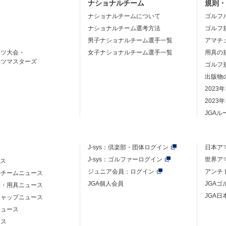
ナショナルチーム
規則
ナショナルチームについて
ゴルフ
ナショナルチーム選考方法
ゴルフ
男子ナショナルチーム選手一覧
アマチ
ーツ大会・
女子ナショナルチーム選手一覧
用具の
ーツマスターズ
ゴルフ
出版物
2023
2023
JGA
J-sys：
倶楽部・団体ログイン
日本ア
J-sys：ゴルファーログイン
世界ア
ース
ジュニア会員：ログイン
アンチ
ルチームニュース
JGA個人会員
JGA
則・用具ニュース
JGA日
キャップニュース
ニュース
ース