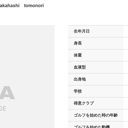
takahashi tomonori
生年月日
身長
体重
血液型
出身地
学校
得意クラブ
ゴルフを
始めた時の年齢
ゴルフを
始めた動機