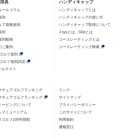
・用具
ハンディキャップ
ルールコラム
ハンディキャップとは
規則
ハンディキャップの使い方
ュア資格規則
ハンディキャップ取得について
規則
J-sysとは、Glidとは
規則動画
コースレーティングとは
のご案内
コースレーティング検索
年ゴルフ規則
年ゴルフ規則詳説
ルールテスト
マチュアゴルフ
ランキング
リンク
マチュアゴルフ
ランキング
サイトマップ
ドーピングについて
プライバシーポリシー
ゴルフミュージアム
このサイトについて
本ゴルフ100年顕彰
利用規約
通報窓口