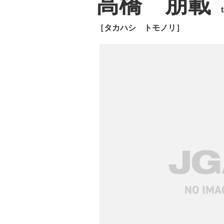
高橋 朋載
［タカハシ トモノリ］