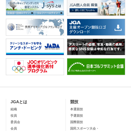
JGAとは
競技
組織
本選競技
役員
予選競技
委員会
国際競技
会員
国民スポーツ大会・