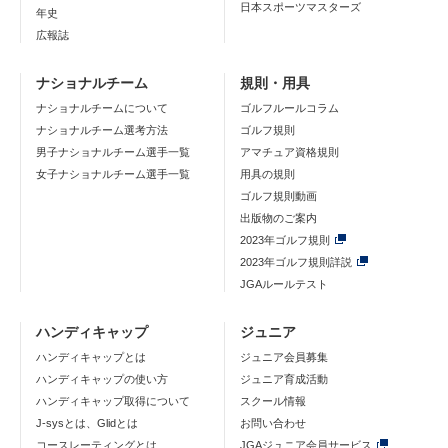
日本スポーツマスターズ
年史
広報誌
ナショナルチーム
規則・用具
ナショナルチームについて
ゴルフルールコラム
ナショナルチーム選考方法
ゴルフ規則
男子ナショナルチーム選手一覧
アマチュア資格規則
女子ナショナルチーム選手一覧
用具の規則
ゴルフ規則動画
出版物のご案内
2023年ゴルフ規則
2023年ゴルフ規則詳説
JGAルールテスト
ハンディキャップ
ジュニア
ハンディキャップとは
ジュニア会員募集
ハンディキャップの使い方
ジュニア育成活動
ハンディキャップ取得について
スクール情報
J-sysとは、Glidとは
お問い合わせ
コースレーティングとは
JGAジュニア会員サービス