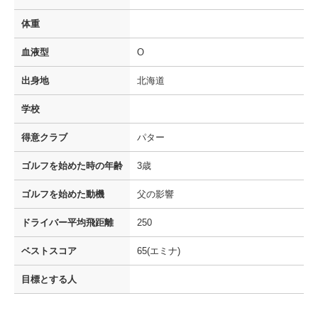
体重
血液型
O
出身地
北海道
学校
得意クラブ
パター
ゴルフを
始めた時の年齢
3歳
ゴルフを
始めた動機
父の影響
ドライバー
平均飛距離
250
ベストスコア
65(エミナ)
目標とする人