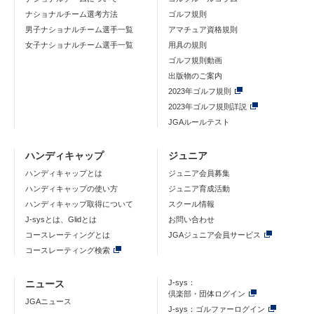
ナショナルチーム選考方法
ゴルフ規則
男子ナショナルチーム選手一覧
アマチュア資格規則
女子ナショナルチーム選手一覧
用具の規則
ゴルフ規則動画
出版物のご案内
2023年ゴルフ規則
2023年ゴルフ規則詳説
JGAルールテスト
ハンディキャップ
ジュニア
ハンディキャップとは
ジュニア会員募集
ハンディキャップの使い方
ジュニア育成活動
ハンディキャップ取得について
スクール情報
J-sysとは、Glidとは
お問い合わせ
コースレーティングとは
JGAジュニア会員サービス
コースレーティング検索
ニュース
J-sys：
倶楽部・団体ログイン
JGAニュース
J-sys：ゴルファーログイン