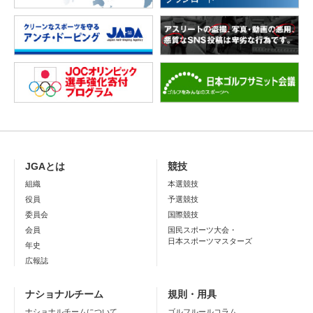
JGAとは
競技
組織
本選競技
役員
予選競技
委員会
国際競技
会員
国民スポーツ大会・
日本スポーツマスターズ
年史
広報誌
ナショナルチーム
規則・用具
ナショナルチームについて
ゴルフルールコラム