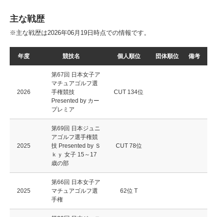
主な戦歴
※主な戦歴は2026年06月19日時点での情報です。
年度
競技名
個人順位
団体順位
備考
第67回 日本女子ア
マチュアゴルフ選
2026
手権競技
CUT 134位
Presented by カー
プレミア
第69回 日本ジュニ
アゴルフ選手権競
2025
技 Presented by Ｓ
CUT 78位
ｋｙ 女子 15～17
歳の部
第66回 日本女子ア
2025
マチュアゴルフ選
62位 T
手権