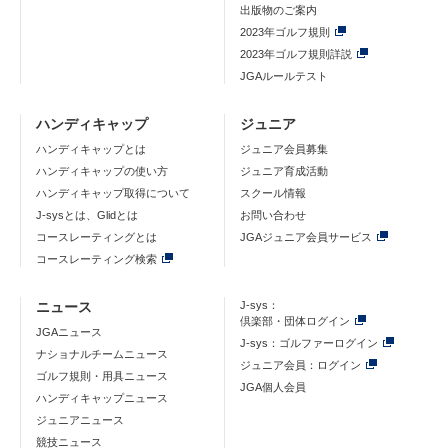
出版物のご案内
2023年ゴルフ規則
2023年ゴルフ規則詳説
JGAルールテスト
ハンディキャップ
ジュニア
ハンディキャップとは
ジュニア会員募集
ハンディキャップの使い方
ジュニア育成活動
ハンディキャップ取得について
スクール情報
J-sysとは、Glidとは
お問い合わせ
コースレーティングとは
JGAジュニア会員サービス
コースレーティング検索
ニュース
J-sys：
倶楽部・団体ログイン
JGAニュース
J-sys：ゴルファーログイン
ナショナルチームニュース
ジュニア会員：ログイン
ゴルフ規則・用具ニュース
JGA個人会員
ハンディキャップニュース
ジュニアニュース
競技ニュース