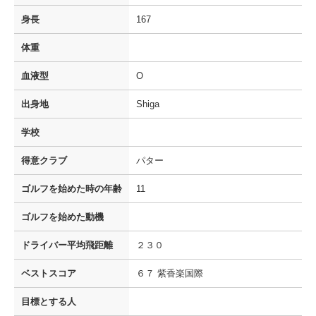
身長
167
体重
血液型
O
出身地
Shiga
学校
得意クラブ
パター
ゴルフを
始めた時の年齢
11
ゴルフを
始めた動機
ドライバー
平均飛距離
２３０
ベストスコア
６７ 紫香楽国際
目標とする人