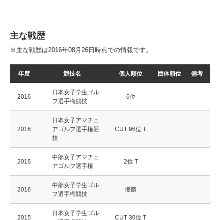
主な戦歴
※主な戦歴は2016年08月26日時点での情報です。
年度
競技名
個人順位
団体順位
備考
日本女子学生ゴル
2016
6位
フ選手権競技
日本女子アマチュ
2016
アゴルフ選手権競
CUT 96位 T
技
中部女子アマチュ
2016
2位 T
アゴルフ選手権
中部女子学生ゴル
2016
優勝
フ選手権競技
日本女子学生ゴル
2015
CUT 30位 T