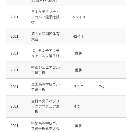
15歳～17歳の部
日本女子アマチュ
2011
アゴルフ選手権競
ベスト8
技
第６６回国民体育
2011
42位 T
大会
福井県女子アマチ
2011
優勝
ュアゴルフ選手権
中部ジュニアゴル
2011
優勝
フ選手権
全国高等学校ゴル
2011
7位 T
7位
フ選手権
全日本女子パブリ
2011
ックアマチュア選
4位 T
手権
中部高等学校ゴル
2011
優勝
フ選手権春季大会