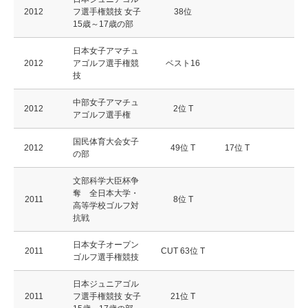
2012
フ選手権競技 女子
38位
15歳～17歳の部
日本女子アマチュ
2012
アゴルフ選手権競
ベスト16
技
中部女子アマチュ
2012
2位 T
アゴルフ選手権
国民体育大会女子
2012
49位 T
17位 T
の部
文部科学大臣杯争
奪 全日本大学・
2011
8位 T
高等学校ゴルフ対
抗戦
日本女子オープン
2011
CUT 63位 T
ゴルフ選手権競技
日本ジュニアゴル
2011
フ選手権競技 女子
21位 T