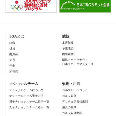
JGAとは
競技
組織
本選競技
役員
予選競技
委員会
国際競技
会員
国民スポーツ大会・
日本スポーツマスターズ
年史
広報誌
ナショナルチーム
規則・用具
ナショナルチームについて
ゴルフルールコラム
ナショナルチーム選考方法
ゴルフ規則
男子ナショナルチーム選手一覧
アマチュア資格規則
女子ナショナルチーム選手一覧
用具の規則
ゴルフ規則動画