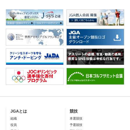
JGAとは
競技
組織
本選競技
役員
予選競技