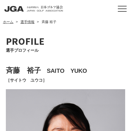
ホーム
選手情報
斉藤 裕子
PROFILE
選手プロフィール
斉藤 裕子
SAITO YUKO
［サイトウ ユウコ］