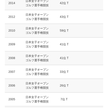
日本女子オープン
2014
42位 T
ゴルフ選手権競技
日本女子オープン
2012
43位 T
ゴルフ選手権競技
日本女子オープン
2010
59位 T
ゴルフ選手権競技
日本女子オープン
2009
41位 T
ゴルフ選手権競技
日本女子オープン
2008
41位 T
ゴルフ選手権競技
日本女子オープン
2007
33位 T
ゴルフ選手権競技
日本女子オープン
2006
26位 T
ゴルフ選手権競技
日本女子オープン
2005
7位 T
ゴルフ選手権競技