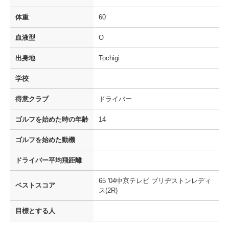
体重
60
血液型
O
出身地
Tochigi
学校
得意クラブ
ドライバー
ゴルフを
始めた時の年齢
14
ゴルフを
始めた動機
ドライバー
平均飛距離
65 '04中京テレビ ブリヂストンレディ
ベストスコア
ス(2R)
目標とする人