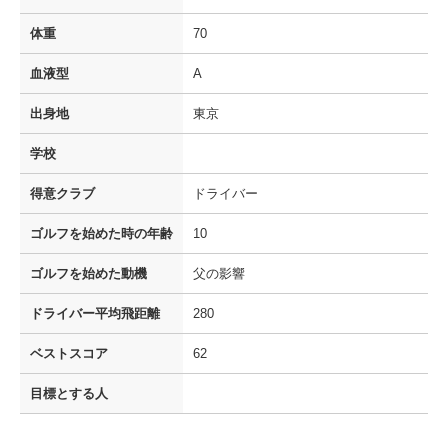
体重
70
血液型
A
出身地
東京
学校
得意クラブ
ドライバー
ゴルフを
始めた時の年齢
10
ゴルフを
始めた動機
父の影響
ドライバー
平均飛距離
280
ベストスコア
62
目標とする人