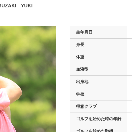
SUZAKI YUKI
生年月日
身長
体重
血液型
出身地
学校
得意クラブ
ゴルフを
始めた時の年齢
ゴルフを
始めた動機