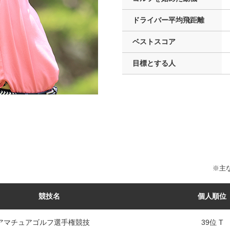
ドライバー
平均飛距離
ベストスコア
目標とする人
※主な
競技名
個人順位
アマチュアゴルフ選手権競技
39位 T