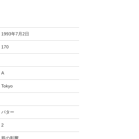
1993年7月2日
170
A
Tokyo
パター
2
親の影響