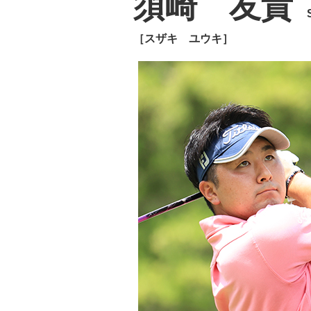
須崎 友貴
［スザキ ユウキ］