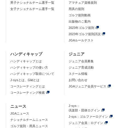
男子ナショナルチーム選手一覧
アマチュア資格規則
女子ナショナルチーム選手一覧
用具の規則
ゴルフ規則動画
出版物のご案内
2023年ゴルフ規則
2023年ゴルフ規則詳説
JGAルールテスト
ハンディキャップ
ジュニア
ハンディキャップとは
ジュニア会員募集
ハンディキャップの使い方
ジュニア育成活動
ハンディキャップ取得について
スクール情報
J-sysとは、Glidとは
お問い合わせ
コースレーティングとは
JGAジュニア会員サービス
コースレーティング検索
ニュース
J-sys：
倶楽部・団体ログイン
JGAニュース
J-sys：ゴルファーログイン
ナショナルチームニュース
ジュニア会員：ログイン
ゴルフ規則・用具ニュース