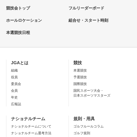
競技会トップ
フルリーダーボード
ホールロケーション
組合せ・スタート時刻
本選競技日程
JGAとは
競技
組織
本選競技
役員
予選競技
委員会
国際競技
会員
国民スポーツ大会・
日本スポーツマスターズ
年史
広報誌
ナショナルチーム
規則・用具
ナショナルチームについて
ゴルフルールコラム
ナショナルチーム選考方法
ゴルフ規則