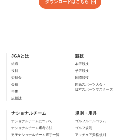
ダウンロードはこちら
JGAとは
競技
組織
本選競技
役員
予選競技
委員会
国際競技
会員
国民スポーツ大会・
日本スポーツマスターズ
年史
広報誌
ナショナルチーム
規則・用具
ナショナルチームについて
ゴルフルールコラム
ナショナルチーム選考方法
ゴルフ規則
男子ナショナルチーム選手一覧
アマチュア資格規則