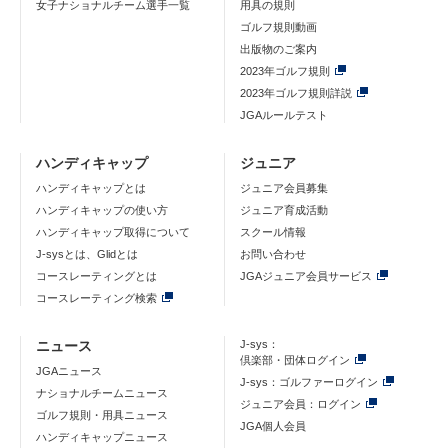
女子ナショナルチーム選手一覧
用具の規則
ゴルフ規則動画
出版物のご案内
2023年ゴルフ規則
2023年ゴルフ規則詳説
JGAルールテスト
ハンディキャップ
ジュニア
ハンディキャップとは
ジュニア会員募集
ハンディキャップの使い方
ジュニア育成活動
ハンディキャップ取得について
スクール情報
J-sysとは、Glidとは
お問い合わせ
コースレーティングとは
JGAジュニア会員サービス
コースレーティング検索
ニュース
J-sys：
倶楽部・団体ログイン
JGAニュース
J-sys：ゴルファーログイン
ナショナルチームニュース
ジュニア会員：ログイン
ゴルフ規則・用具ニュース
JGA個人会員
ハンディキャップニュース