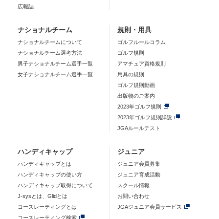
広報誌
ナショナルチーム
規則・用具
ナショナルチームについて
ゴルフルールコラム
ナショナルチーム選考方法
ゴルフ規則
男子ナショナルチーム選手一覧
アマチュア資格規則
女子ナショナルチーム選手一覧
用具の規則
ゴルフ規則動画
出版物のご案内
2023年ゴルフ規則
2023年ゴルフ規則詳説
JGAルールテスト
ハンディキャップ
ジュニア
ハンディキャップとは
ジュニア会員募集
ハンディキャップの使い方
ジュニア育成活動
ハンディキャップ取得について
スクール情報
J-sysとは、Glidとは
お問い合わせ
コースレーティングとは
JGAジュニア会員サービス
コースレーティング検索