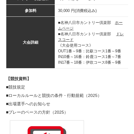
参加料
30,000 円(消費税込み)
■名神八日市カントリー倶楽部
ホー
ムページ
■名神八日市カントリー倶楽部
ドレ
スコード
大会詳細
《大会使用コース》
OUT1番～9番：比叡コース1番～9番
IN10番～16番：鈴鹿コース1番～7番
IN17番～18番：伊吹コース8番～9番
【競技資料】
■
競技規定
■
ローカルルールと競技の条件・行動規範（2025）
■
出場選手へのお知らせ
■
プレーのペースの方針（2025）