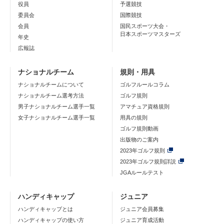
役員
予選競技
委員会
国際競技
会員
国民スポーツ大会・
日本スポーツマスターズ
年史
広報誌
ナショナルチーム
規則・用具
ナショナルチームについて
ゴルフルールコラム
ナショナルチーム選考方法
ゴルフ規則
男子ナショナルチーム選手一覧
アマチュア資格規則
女子ナショナルチーム選手一覧
用具の規則
ゴルフ規則動画
出版物のご案内
2023年ゴルフ規則
2023年ゴルフ規則詳説
JGAルールテスト
ハンディキャップ
ジュニア
ハンディキャップとは
ジュニア会員募集
ハンディキャップの使い方
ジュニア育成活動