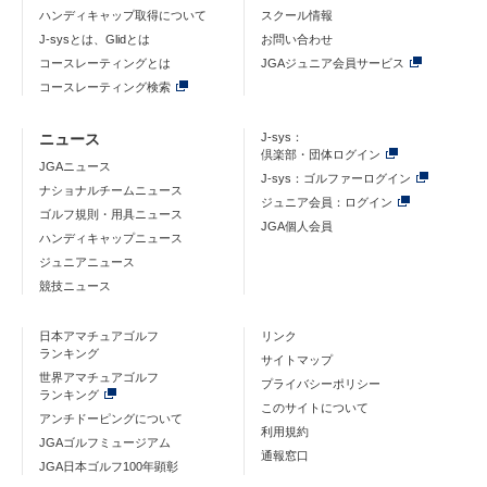
ハンディキャップ取得について
スクール情報
J-sysとは、Glidとは
お問い合わせ
コースレーティングとは
JGAジュニア会員サービス
コースレーティング検索
ニュース
J-sys：
倶楽部・団体ログイン
JGAニュース
J-sys：ゴルファーログイン
ナショナルチームニュース
ジュニア会員：ログイン
ゴルフ規則・用具ニュース
JGA個人会員
ハンディキャップニュース
ジュニアニュース
競技ニュース
日本アマチュアゴルフ
リンク
ランキング
サイトマップ
世界アマチュアゴルフ
プライバシーポリシー
ランキング
このサイトについて
アンチドーピングについて
利用規約
JGAゴルフミュージアム
通報窓口
JGA日本ゴルフ100年顕彰