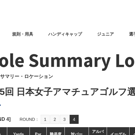
規則・用具
ハンディキャップ
ジュニア
選
ole Summary Lo
サマリー・ロケーション
65回 日本女子アマチュアゴルフ
ND
4
]
ROUND
1
2
3
4
アルバ
e
Yards
Par
難易度
対パー
イーグル