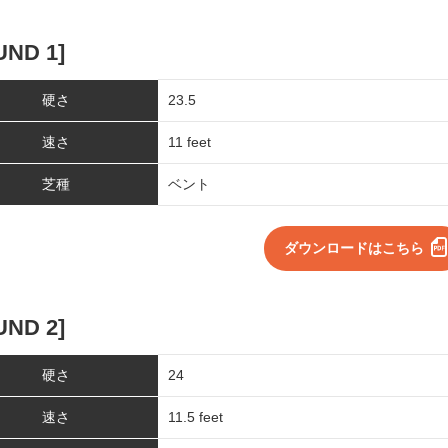
UND 1]
硬さ
23.5
速さ
11 feet
芝種
ベント
ダウンロードはこちら
UND 2]
硬さ
24
速さ
11.5 feet