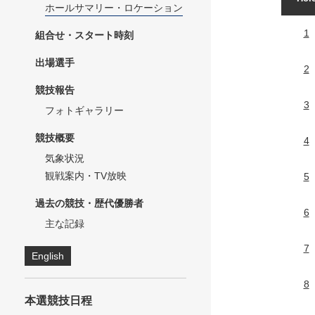
ホールサマリー・ロケーション
1
組合せ・スタート時刻
出場選手
2
競技報告
3
フォトギャラリー
競技概要
4
気象状況
観戦案内・TV放映
5
過去の競技・歴代優勝者
6
主な記録
7
English
8
本選競技日程