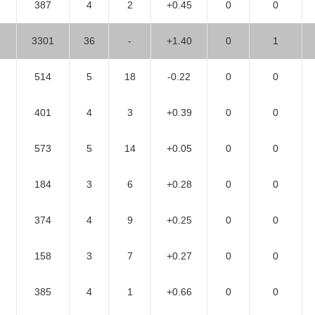
387
4
2
+0.45
0
0
3301
36
-
+1.40
0
1
514
5
18
-0.22
0
0
401
4
3
+0.39
0
0
573
5
14
+0.05
0
0
184
3
6
+0.28
0
0
374
4
9
+0.25
0
0
158
3
7
+0.27
0
0
385
4
1
+0.66
0
0