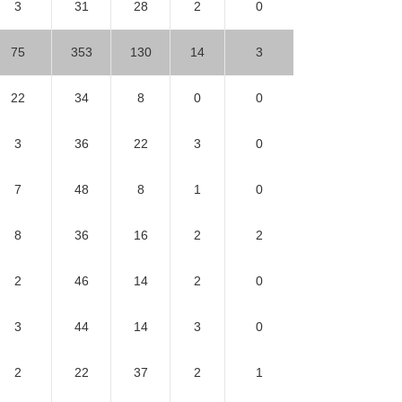
3
31
28
2
0
75
353
130
14
3
22
34
8
0
0
3
36
22
3
0
7
48
8
1
0
8
36
16
2
2
2
46
14
2
0
3
44
14
3
0
2
22
37
2
1