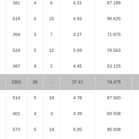
381
4
5
4.31
67.188
519
5
15
4.92
90.625
204
3
7
3.27
71.875
524
5
12
5.09
76.563
387
4
2
4.45
53.125
3301
36
-
37.41
74.479
514
5
18
4.78
87.500
401
4
3
4.39
60.938
573
5
14
5.05
85.938