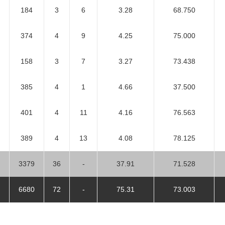
184
3
6
3.28
68.750
374
4
9
4.25
75.000
158
3
7
3.27
73.438
385
4
1
4.66
37.500
401
4
11
4.16
76.563
389
4
13
4.08
78.125
3379
36
-
37.91
71.528
6680
72
-
75.31
73.003