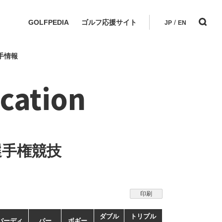
GOLFPEDIA
ゴルフ応援サイト
/
JP
EN
手情報
cation
選手権競技
印刷
ダブル
トリプル
バーディ
パー
ボギー