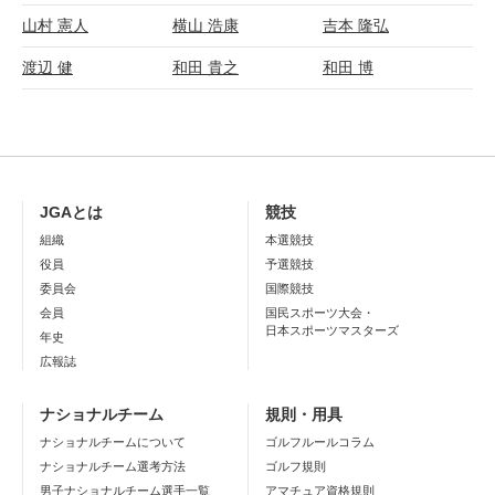
山村 憲人
横山 浩康
吉本 隆弘
渡辺 健
和田 貴之
和田 博
JGAとは
競技
組織
本選競技
役員
予選競技
委員会
国際競技
会員
国民スポーツ大会・
日本スポーツマスターズ
年史
広報誌
ナショナルチーム
規則・用具
ナショナルチームについて
ゴルフルールコラム
ナショナルチーム選考方法
ゴルフ規則
男子ナショナルチーム選手一覧
アマチュア資格規則