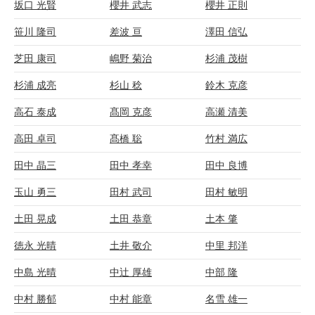
坂口 光賢
櫻井 武志
櫻井 正則
笹川 隆司
差波 亘
澤田 信弘
芝田 康司
嶋野 菊治
杉浦 茂樹
杉浦 成亮
杉山 稔
鈴木 克彦
高石 泰成
髙岡 克彦
高瀬 清美
高田 卓司
髙橋 聡
竹村 満広
田中 晶三
田中 孝幸
田中 良博
玉山 勇三
田村 武司
田村 敏明
土田 晃成
土田 恭章
土本 肇
徳永 光晴
土井 敬介
中里 邦洋
中島 光晴
中辻 厚雄
中部 隆
中村 勝郁
中村 能章
名雪 雄一