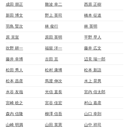
成田 朋正
難波 幸二
西原 正樹
新田 博文
野上 英司
橋本 征道
羽鳥 賢次
林 俊行
林 英明
原 克宣
原田 英明
平野 早人
吹野 耕一
福留 洋一
藤井 広文
藤井 幸博
古田 亘
辺見 瑞一郎
松田 秀人
松村 康博
松本 新語
松本 昌彦
馬渡 伸次
水上 晃男
水谷 友哉
光信 直長
宮内 信太郎
宮崎 稔之
宮谷 佳宏
村山 嘉彦
森内 信隆
柳澤 信吾
山口 幸則
山崎 明満
山田 英憲
山中 祥司