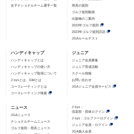
女子ナショナルチーム選手一覧
用具の規則
ゴルフ規則動画
出版物のご案内
2023年ゴルフ規則
2023年ゴルフ規則詳説
JGAルールテスト
ハンディキャップ
ジュニア
ハンディキャップとは
ジュニア会員募集
ハンディキャップの使い方
ジュニア育成活動
ハンディキャップ取得について
スクール情報
J-sysとは、Glidとは
お問い合わせ
コースレーティングとは
JGAジュニア会員サービス
コースレーティング検索
ニュース
J-sys：
倶楽部・団体ログイン
JGAニュース
J-sys：ゴルファーログイン
ナショナルチームニュース
ジュニア会員：ログイン
ゴルフ規則・用具ニュース
JGA個人会員