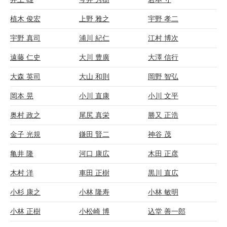
植木 俊宏
上野 雅之
宇野 孝二
宇野 真司
浦川 紀仁
江村 博次
遠藤 仁史
大川 豊廣
大澤 信行
大森 英司
大山 和則
岡野 智弘
岡本 晃
小川 直康
小川 文平
奥村 政之
尾尻 真栄
勝又 正浩
金子 光規
鎌田 賢二
神谷 茂
亀井 隆
河口 康広
木田 正彦
木村 洋
車田 正樹
黒川 直広
小杉 康之
小林 隆寿
小林 敏明
小林 正樹
小松崎 博
込堂 善一郎