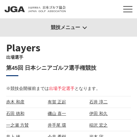
競技メニュー
Players
出場選手
第45回 日本シニアゴルフ選手権競技
※競技会開催前までは
出場予定選手
となります。
赤木 和彦
有賀 正起
石井 淳二
石田 徳和
磯山 喜一
伊田 和久
一之瀬 方賛
井手尾 環
稲沢 宏之
井上 雄
今井 秀樹
岩本 守