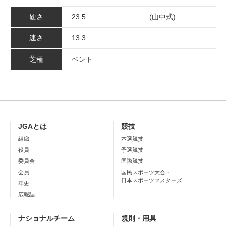
硬さ
23.5
(山中式)
速さ
13.3
芝種
ベント
JGAとは
競技
組織
本選競技
役員
予選競技
委員会
国際競技
会員
国民スポーツ大会・
日本スポーツマスターズ
年史
広報誌
ナショナルチーム
規則・用具