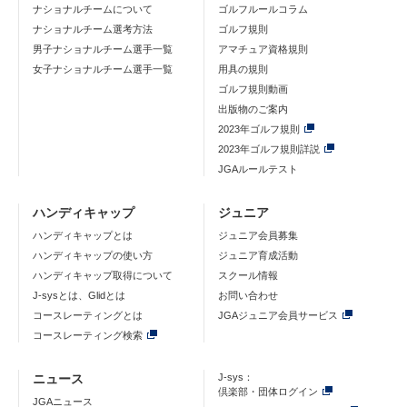
ナショナルチームについて
ゴルフルールコラム
ナショナルチーム選考方法
ゴルフ規則
男子ナショナルチーム選手一覧
アマチュア資格規則
女子ナショナルチーム選手一覧
用具の規則
ゴルフ規則動画
出版物のご案内
2023年ゴルフ規則
2023年ゴルフ規則詳説
JGAルールテスト
ハンディキャップ
ジュニア
ハンディキャップとは
ジュニア会員募集
ハンディキャップの使い方
ジュニア育成活動
ハンディキャップ取得について
スクール情報
J-sysとは、Glidとは
お問い合わせ
コースレーティングとは
JGAジュニア会員サービス
コースレーティング検索
ニュース
J-sys：
倶楽部・団体ログイン
JGAニュース