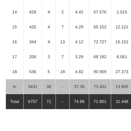
14
428
4
2
4.42
57.576
1.515
15
425
4
7
4.29
65.152
12.121
16
344
4
13
4.12
72.727
15.152
17
206
3
7
3.29
68.182
6.061
18
536
5
18
4.82
90.909
27.273
In
3431
36
-
37.39
73.401
13.805
Total
6757
71
-
74.88
71.801
11.448