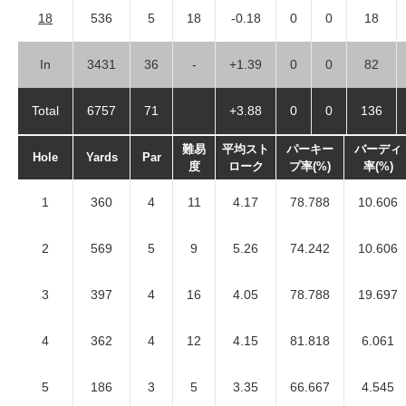
18
536
5
18
-0.18
0
0
18
In
3431
36
-
+1.39
0
0
82
Total
6757
71
+3.88
0
0
136
難易
平均スト
パーキー
バーディ
Hole
Yards
Par
度
ローク
プ率(%)
率(%)
1
360
4
11
4.17
78.788
10.606
2
569
5
9
5.26
74.242
10.606
3
397
4
16
4.05
78.788
19.697
4
362
4
12
4.15
81.818
6.061
5
186
3
5
3.35
66.667
4.545