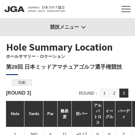
競技メニュー
Hole Summary Location
ホールサマリー・ロケーション
第28回 日本ミッドアマチュアゴルフ選手権競技
印刷
[ROUND
3
]
ROUND
1
2
3
アル
難易
バ
イー
バーデ
Hole
Yards
Par
対パー
度
トロ
グル
ィ
ス
1
360
4
11
+0.17
0
0
7