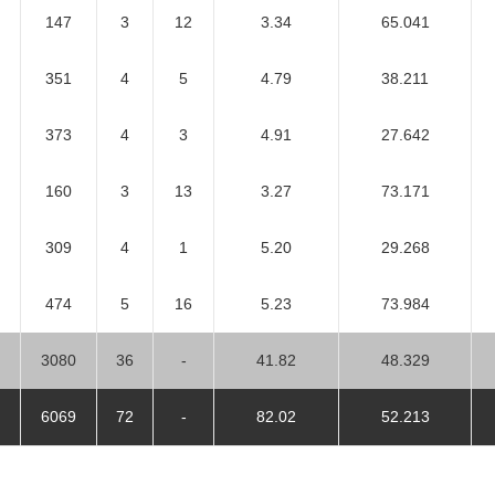
147
3
12
3.34
65.041
351
4
5
4.79
38.211
373
4
3
4.91
27.642
160
3
13
3.27
73.171
309
4
1
5.20
29.268
474
5
16
5.23
73.984
3080
36
-
41.82
48.329
6069
72
-
82.02
52.213