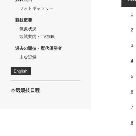
フォトギャラリー
1
競技概要
気象状況
2
観戦案内・TV放映
3
過去の競技・歴代優勝者
主な記録
4
English
5
本選競技日程
6
7
8