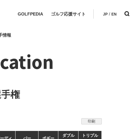
GOLFPEDIA
ゴルフ応援サイト
/
JP
EN
手情報
cation
選手権
印刷
ダブル
トリプル
ーディ
パー
ボギー