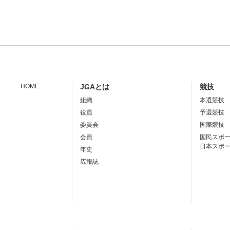
HOME
JGAとは
競技
組織
本選競技
役員
予選競技
委員会
国際競技
会員
国民スポ
日本スポ
年史
広報誌