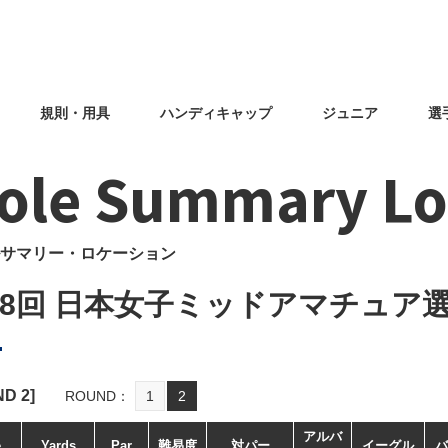
規則・用具
ハンディキャップ
ジュニア
選
ole Summary Lo
サマリー・ロケーション
28回 日本女子ミッドアマチュア
ND
2
]
ROUND
1
2
アルバ
e
Yards
Par
難易度
対パー
イーグル
バ