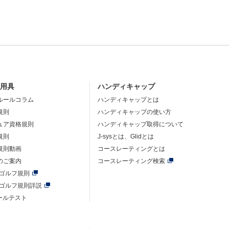
・用具
ハンディキャップ
ルールコラム
ハンディキャップとは
規則
ハンディキャップの使い方
ュア資格規則
ハンディキャップ取得について
規則
J-sysとは、Glidとは
規則動画
コースレーティングとは
のご案内
コースレーティング検索
年ゴルフ規則
年ゴルフ規則詳説
ルールテスト