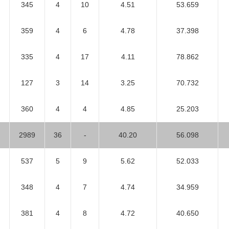
345
4
10
4.51
53.659
359
4
6
4.78
37.398
335
4
17
4.11
78.862
127
3
14
3.25
70.732
360
4
4
4.85
25.203
2989
36
-
40.20
56.098
537
5
9
5.62
52.033
348
4
7
4.74
34.959
381
4
8
4.72
40.650