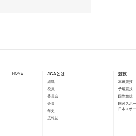
HOME
JGAとは
競技
組織
本選競技
役員
予選競技
委員会
国際競技
会員
国民スポ
日本スポ
年史
広報誌