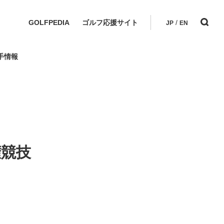
GOLFPEDIA
ゴルフ応援サイト
/
JP
EN
手情報
権競技