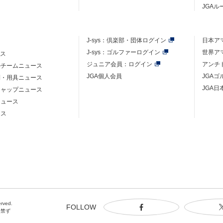
JGA
J-sys：
倶楽部・団体ログイン
日本ア
J-sys：ゴルファーログイン
世界ア
ース
ジュニア会員：ログイン
アンチ
ルチームニュース
JGA個人会員
JGA
則・用具ニュース
JGA日
キャップニュース
ニュース
ース
erved.
FOLLOW
を禁ず