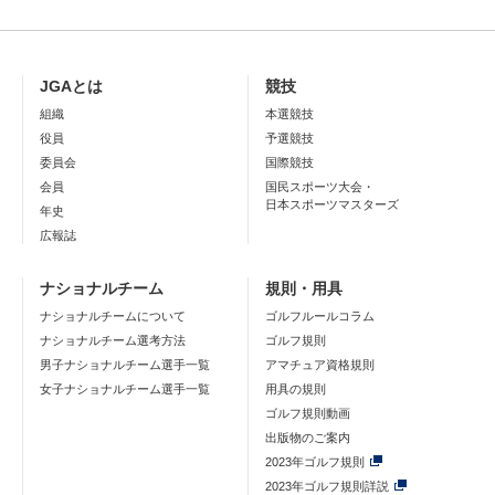
JGAとは
競技
組織
本選競技
役員
予選競技
委員会
国際競技
会員
国民スポーツ大会・
日本スポーツマスターズ
年史
広報誌
ナショナルチーム
規則・用具
ナショナルチームについて
ゴルフルールコラム
ナショナルチーム選考方法
ゴルフ規則
男子ナショナルチーム選手一覧
アマチュア資格規則
女子ナショナルチーム選手一覧
用具の規則
ゴルフ規則動画
出版物のご案内
2023年ゴルフ規則
2023年ゴルフ規則詳説