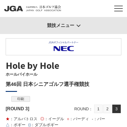
競技メニュー
Hole by Hole
ホールバイホール
第46回 日本シニアゴルフ選手権競技
印刷
[ROUND
3
]
ROUND
1
2
3
★
：アルバトロス
◎
：イーグル
○
：バーディ
-
：パー
△
：ボギー
□
：ダブルボギー