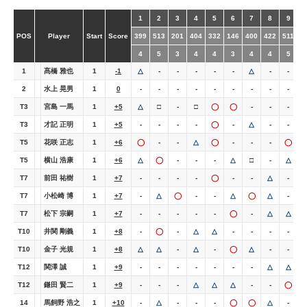
1
2
3
4
5
6
7
8
9
O
POS
Player
Start
Score
399
513
201
404
332
146
400
422
511
3
4
5
3
4
4
3
4
4
5
1
髙橋 雅也
1
-1
△
-
-
-
-
-
△
-
-
2
水上 晃男
1
0
-
-
-
-
-
-
-
-
-
T3
宮島 一馬
1
+5
△
□
-
□
◯
◯
-
-
-
T3
才記 正明
1
+5
-
-
-
-
◯
-
△
-
-
T5
花咲 正志
1
+6
◯
-
-
△
◯
-
-
-
◯
T5
横山 浩康
1
+6
△
◯
-
-
-
△
□
-
△
T7
前田 祐樹
1
+7
-
-
-
-
◯
-
-
△
-
T7
小松崎 博
1
+7
-
△
◯
-
-
△
◯
△
-
T7
松下 宗嗣
1
+7
-
-
-
-
-
◯
-
△
△
T10
井関 剛義
1
+8
-
◯
-
△
△
-
-
-
-
T10
金子 光規
1
+8
△
△
-
△
-
◯
△
-
-
T12
関澤 誠
1
+9
-
-
-
-
-
-
-
△
△
T12
鎌田 賢二
1
+9
-
-
-
△
△
△
-
-
◯
14
馬飼野 浩之
1
+10
-
△
-
-
-
◯
◯
△
-