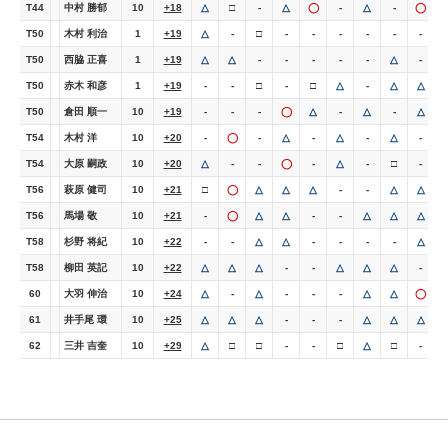
T44
中村 勝郁
10
+18
△
□
-
△
◯
-
△
-
◯
T50
木村 利治
1
+19
△
-
□
-
-
-
-
-
-
T50
西脇 正喜
1
+19
△
△
-
-
-
-
-
△
-
T50
赤木 和彦
1
+19
-
-
□
-
□
△
-
△
△
T50
倉田 順一
10
+19
-
-
-
◯
△
-
△
-
△
T54
木村 洋
10
+20
-
◯
-
△
-
△
-
△
-
T54
大原 嗣政
10
+20
△
-
-
◯
-
△
-
□
-
T56
萩原 健司
10
+21
□
◯
△
△
△
-
-
△
△
T56
馬場 敬
10
+21
-
◯
△
△
-
-
△
△
△
T58
杉野 将紀
10
+22
-
-
△
△
-
-
-
-
△
T58
柳田 英記
10
+22
△
△
△
-
-
△
△
△
-
60
大羽 伸治
10
+24
△
-
△
-
-
-
△
△
◯
61
井手尾 環
10
+25
△
△
△
-
-
-
△
△
△
62
三井 吉奎
10
+29
△
□
□
-
-
□
△
□
-