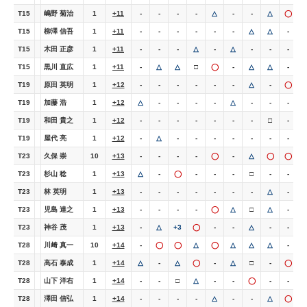
T15
嶋野 菊治
1
+11
-
-
-
-
△
-
-
△
◯
T15
柳澤 信吾
1
+11
-
-
-
-
-
-
△
△
-
T15
木田 正彦
1
+11
-
-
-
△
-
△
-
-
-
T15
黒川 直広
1
+11
-
△
△
□
◯
-
△
△
-
T19
原田 英明
1
+12
-
-
-
-
-
-
△
-
◯
T19
加藤 浩
1
+12
△
-
-
-
-
△
-
-
-
T19
和田 貴之
1
+12
-
-
-
-
-
-
-
□
-
T19
屋代 亮
1
+12
-
△
-
-
-
-
-
-
-
T23
久保 崇
10
+13
-
-
-
-
◯
-
△
◯
◯
T23
杉山 稔
1
+13
△
-
◯
-
-
-
□
-
-
T23
林 英明
1
+13
-
-
-
-
-
-
-
△
-
T23
児島 達之
1
+13
-
-
-
-
◯
△
□
△
-
T23
神谷 茂
1
+13
-
△
+3
◯
-
-
△
-
-
T28
川﨑 真一
10
+14
-
◯
◯
△
◯
△
△
△
-
T28
高石 泰成
1
+14
△
-
△
◯
-
△
□
-
◯
T28
山下 洋右
1
+14
-
-
□
△
-
-
◯
-
-
T28
澤田 信弘
1
+14
-
-
-
-
△
-
-
△
◯