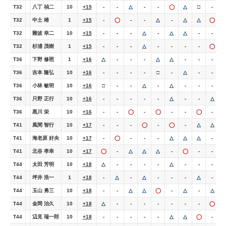
T32
八丁 禎二
10
+15
-
-
△
-
-
◯
△
□
-
T32
中土 靖
1
+15
-
◯
-
-
△
-
△
△
◯
T32
難波 幸二
10
+15
-
-
-
△
-
△
△
-
-
T32
杉浦 茂樹
1
+15
-
-
-
△
-
-
-
-
◯
T36
下野 修照
1
+16
△
-
-
-
△
△
-
-
-
T36
吉本 隆弘
10
+16
-
-
-
-
□
-
△
-
-
T36
小林 敏明
10
+16
□
-
-
△
-
△
-
-
-
T36
只野 正行
10
+16
-
-
-
-
-
△
-
-
△
T36
黒川 栄
10
+16
-
-
◯
-
◯
-
-
◯
-
T41
風間 智行
10
+17
-
-
-
◯
-
◯
-
△
△
T41
海老原 好央
10
+17
-
◯
-
-
-
△
△
△
-
T41
北谷 孝幸
10
+17
◯
-
△
△
△
-
◯
-
-
T44
太田 芳明
10
+18
△
-
-
-
-
△
-
-
-
T44
坪井 浩一
1
+18
-
△
-
△
-
-
-
△
-
T44
玉山 勇三
10
+18
-
-
△
△
◯
-
△
-
△
T44
金岡 治久
10
+18
△
-
-
-
-
-
-
-
◯
T44
辺見 瑞一郎
10
+18
-
-
-
-
-
△
△
◯
-