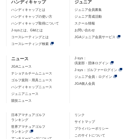
ハンディキャップ
ジュニア
ハンディキャップとは
ジュニア会員募集
ハンディキャップの使い方
ジュニア育成活動
ハンディキャップ取得について
スクール情報
J-sysとは、Glidとは
お問い合わせ
コースレーティングとは
JGAジュニア会員サービス
コースレーティング検索
ニュース
J-sys：
倶楽部・団体ログイン
JGAニュース
J-sys：ゴルファーログイン
ナショナルチームニュース
ジュニア会員：ログイン
ゴルフ規則・用具ニュース
JGA個人会員
ハンディキャップニュース
ジュニアニュース
競技ニュース
日本アマチュアゴルフ
リンク
ランキング
サイトマップ
世界アマチュアゴルフ
プライバシーポリシー
ランキング
このサイトについて
アンチドーピングについて