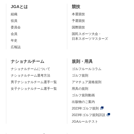
JGAとは
競技
組織
本選競技
役員
予選競技
委員会
国際競技
会員
国民スポーツ大会・
日本スポーツマスターズ
年史
広報誌
ナショナルチーム
規則・用具
ナショナルチームについて
ゴルフルールコラム
ナショナルチーム選考方法
ゴルフ規則
男子ナショナルチーム選手一覧
アマチュア資格規則
女子ナショナルチーム選手一覧
用具の規則
ゴルフ規則動画
出版物のご案内
2023年ゴルフ規則
2023年ゴルフ規則詳説
JGAルールテスト