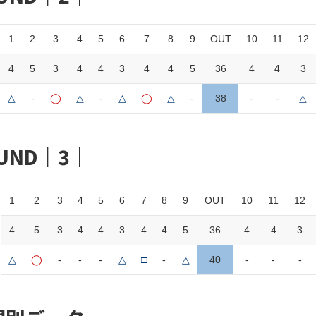
1
2
3
4
5
6
7
8
9
OUT
10
11
12
4
5
3
4
4
3
4
4
5
36
4
4
3
△
-
◯
△
-
△
◯
△
-
38
-
-
△
UND｜3｜
1
2
3
4
5
6
7
8
9
OUT
10
11
12
4
5
3
4
4
3
4
4
5
36
4
4
3
△
◯
-
-
-
△
□
-
△
40
-
-
-