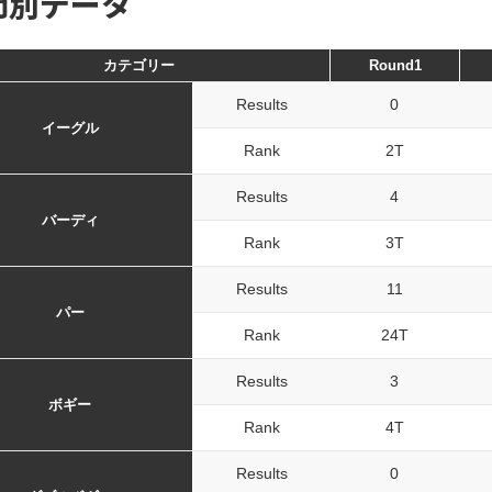
門別データ
カテゴリー
Round1
Results
0
イーグル
Rank
2T
Results
4
バーディ
Rank
3T
Results
11
パー
Rank
24T
Results
3
ボギー
Rank
4T
Results
0