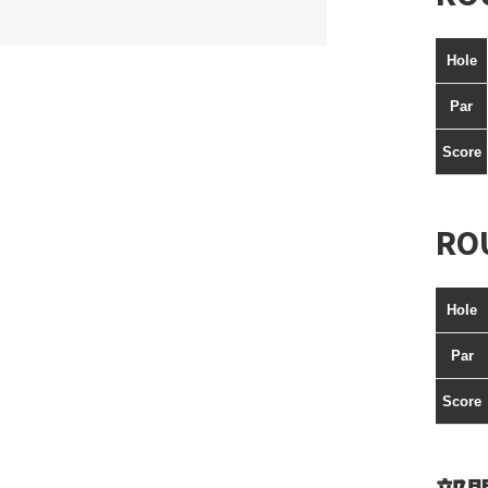
Hole
Par
Score
RO
Hole
Par
Score