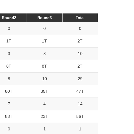
Round2
Round3
Total
0
0
0
1T
1T
2T
3
3
10
8T
8T
2T
8
10
29
80T
35T
47T
7
4
14
83T
23T
56T
0
1
1