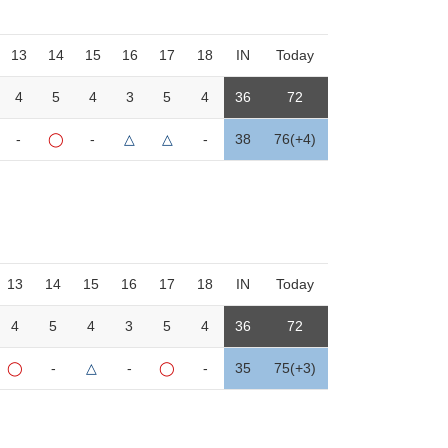
13
14
15
16
17
18
IN
Today
4
5
4
3
5
4
36
72
-
◯
-
△
△
-
38
76(+4)
13
14
15
16
17
18
IN
Today
4
5
4
3
5
4
36
72
◯
-
△
-
◯
-
35
75(+3)