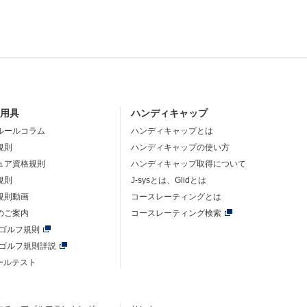
・用具
ハンディキャップ
ルールコラム
ハンディキャップとは
規則
ハンディキャップの使い方
ュア資格規則
ハンディキャップ取得について
規則
J-sysとは、Glidとは
規則動画
コースレーティングとは
のご案内
コースレーティング検索
年ゴルフ規則
年ゴルフ規則詳説
ルールテスト