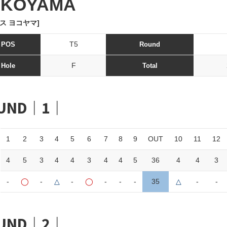
OKOYAMA
ス ヨコヤマ]
T5
POS
Round
F
Hole
Total
UND｜1｜
1
2
3
4
5
6
7
8
9
OUT
10
11
12
4
5
3
4
4
3
4
4
5
36
4
4
3
-
◯
-
△
-
◯
-
-
-
35
△
-
-
UND｜2｜