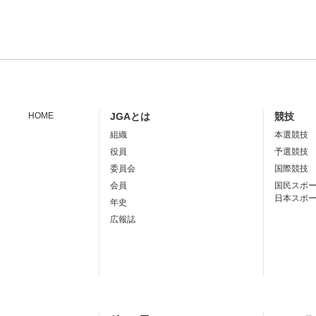
HOME
JGAとは
競技
組織
本選競技
役員
予選競技
委員会
国際競技
会員
国民スポ
日本スポ
年史
広報誌