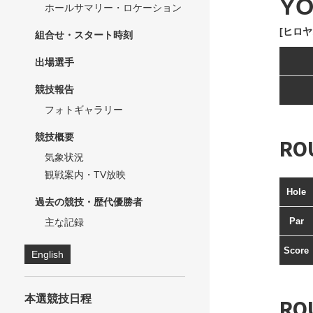
Y
ホールサマリー・ロケーション
[ヒロヤ
組合せ・スタート時刻
出場選手
競技報告
フォトギャラリー
競技概要
RO
気象状況
観戦案内・TV放映
Hole
過去の競技・歴代優勝者
Par
主な記録
Score
English
本選競技日程
RO