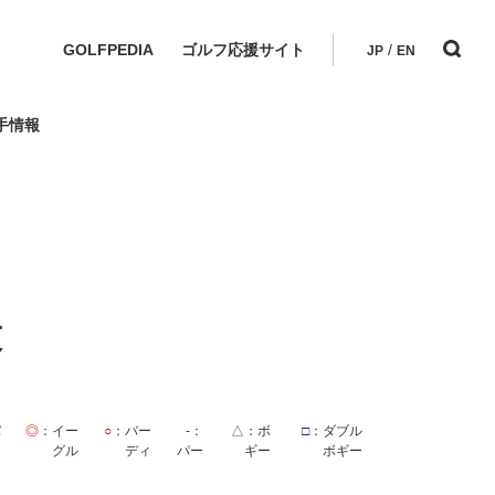
GOLFPEDIA
ゴルフ応援サイト
/
JP
EN
手情報
技
バ
◎
：イー
○
：バー
-
：
△
：ボ
□
：ダブル
ス
グル
ディ
パー
ギー
ボギー