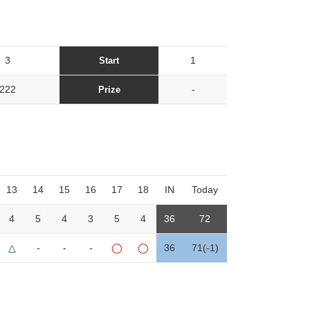
3
1
Start
222
-
Prize
13
14
15
16
17
18
IN
Today
4
5
4
3
5
4
36
72
△
-
-
-
◯
◯
36
71(-1)