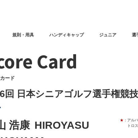
規則・用具
ハンディキャップ
ジュニア
選
core Card
カード
46回 日本シニアゴルフ選手権競
★
：アル
山 浩康
HIROYASU
トロ