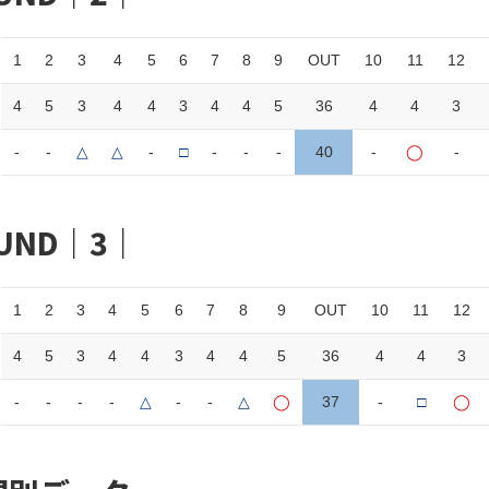
1
2
3
4
5
6
7
8
9
OUT
10
11
12
4
5
3
4
4
3
4
4
5
36
4
4
3
-
-
△
△
-
□
-
-
-
40
-
◯
-
UND｜3｜
1
2
3
4
5
6
7
8
9
OUT
10
11
12
4
5
3
4
4
3
4
4
5
36
4
4
3
-
-
-
-
△
-
-
△
◯
37
-
□
◯