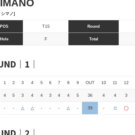
IMANO
 シマノ]
T15
POS
Round
F
Hole
Total
UND｜1｜
1
2
3
4
5
6
7
8
9
OUT
10
11
12
4
5
3
4
4
3
4
4
5
36
4
4
3
-
-
△
△
-
-
-
△
-
39
-
□
◯
UND｜2｜