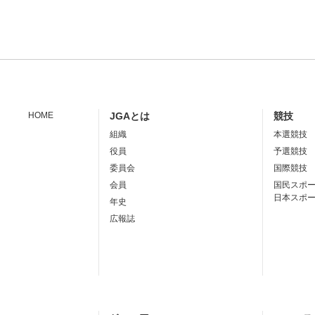
HOME
JGAとは
競技
組織
本選競技
役員
予選競技
委員会
国際競技
会員
国民スポ
日本スポ
年史
広報誌