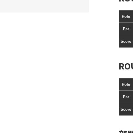
Hole
Par
Score
RO
Hole
Par
Score