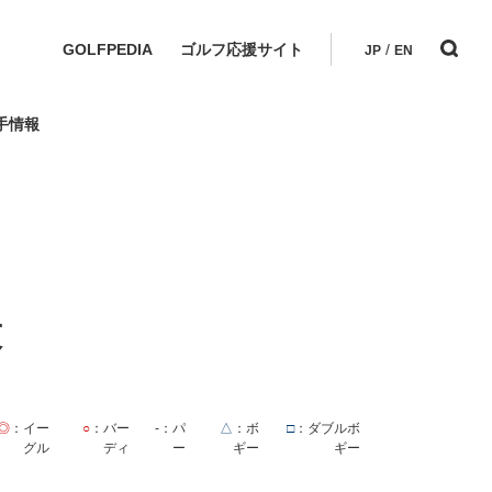
GOLFPEDIA
ゴルフ応援サイト
/
JP
EN
手情報
技
◎
：イー
○
：バー
-
：パ
△
：ボ
□
：ダブルボ
グル
ディ
ー
ギー
ギー