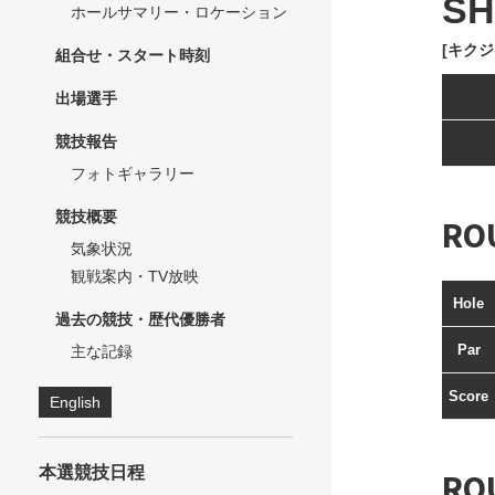
SH
ホールサマリー・ロケーション
[キクジ
組合せ・スタート時刻
出場選手
競技報告
フォトギャラリー
競技概要
RO
気象状況
観戦案内・TV放映
Hole
過去の競技・歴代優勝者
Par
主な記録
Score
English
本選競技日程
RO