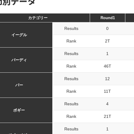
門別データ
カテゴリー
Round1
Results
0
イーグル
Rank
2T
Results
1
バーディ
Rank
46T
Results
12
パー
Rank
11T
Results
4
ボギー
Rank
21T
Results
1