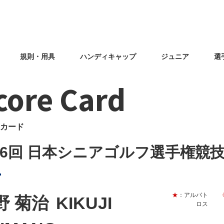
規則・用具
ハンディキャップ
ジュニア
選
core Card
カード
46回 日本シニアゴルフ選手権競
★
：アルバト
野 菊治
KIKUJI
ロス