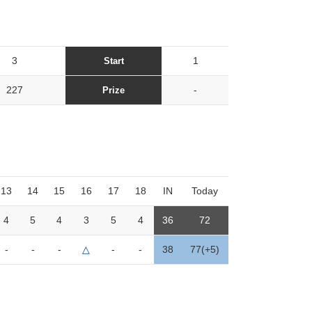
3
1
Start
227
-
Prize
13
14
15
16
17
18
IN
Today
4
5
4
3
5
4
36
72
-
-
-
△
-
-
38
77(+5)