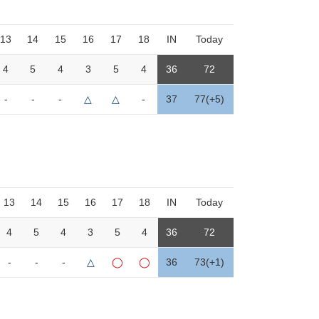
13
14
15
16
17
18
IN
Today
4
5
4
3
5
4
36
72
-
-
-
△
△
-
37
77(+5)
13
14
15
16
17
18
IN
Today
4
5
4
3
5
4
36
72
-
-
-
△
◯
◯
36
73(+1)