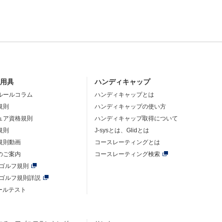
・用具
ハンディキャップ
ルールコラム
ハンディキャップとは
規則
ハンディキャップの使い方
ュア資格規則
ハンディキャップ取得について
規則
J-sysとは、Glidとは
規則動画
コースレーティングとは
のご案内
コースレーティング検索
年ゴルフ規則
年ゴルフ規則詳説
ルールテスト