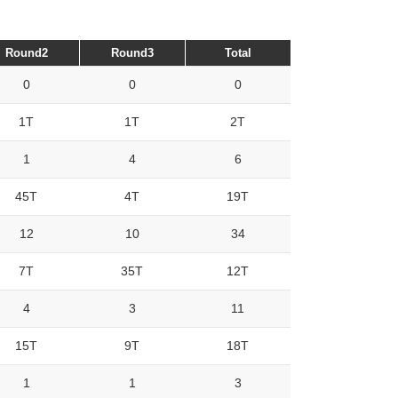
Round2
Round3
Total
0
0
0
1T
1T
2T
1
4
6
45T
4T
19T
12
10
34
7T
35T
12T
4
3
11
15T
9T
18T
1
1
3