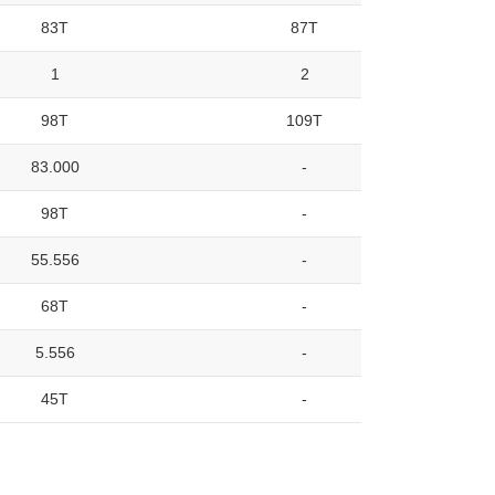
83T
87T
1
2
98T
109T
83.000
-
98T
-
55.556
-
68T
-
5.556
-
45T
-