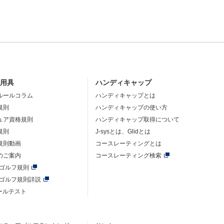
・用具
ハンディキャップ
ルールコラム
ハンディキャップとは
規則
ハンディキャップの使い方
ュア資格規則
ハンディキャップ取得について
規則
J-sysとは、Glidとは
規則動画
コースレーティングとは
のご案内
コースレーティング検索
年ゴルフ規則
年ゴルフ規則詳説
ルールテスト