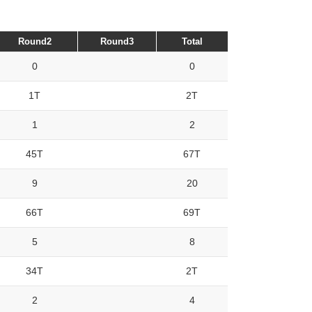
Round2
Round3
Total
0
0
1T
2T
1
2
45T
67T
9
20
66T
69T
5
8
34T
2T
2
4