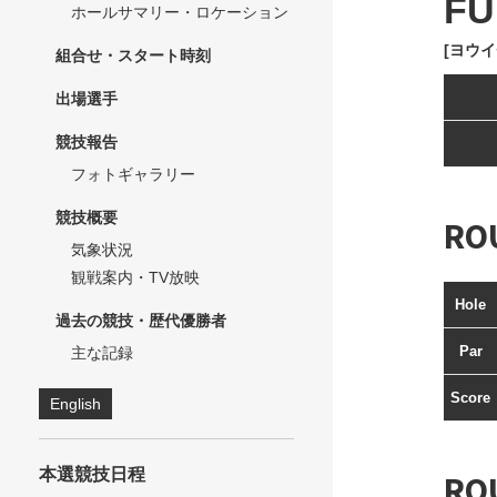
F
ホールサマリー・ロケーション
[ヨウイ
組合せ・スタート時刻
出場選手
競技報告
フォトギャラリー
競技概要
RO
気象状況
観戦案内・TV放映
Hole
過去の競技・歴代優勝者
Par
主な記録
Score
English
本選競技日程
RO