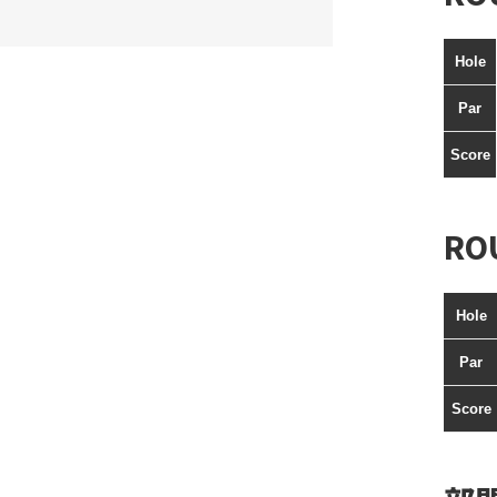
Hole
Par
Score
RO
Hole
Par
Score