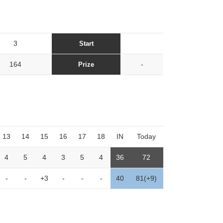
3
Start
164
-
Prize
13
14
15
16
17
18
IN
Today
4
5
4
3
5
4
36
72
-
-
+3
-
-
-
40
81(+9)