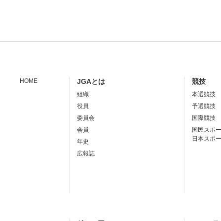
HOME
JGAとは
競技
組織
本選競技
役員
予選競技
委員会
国際競技
会員
国民スポ
日本スポ
年史
広報誌