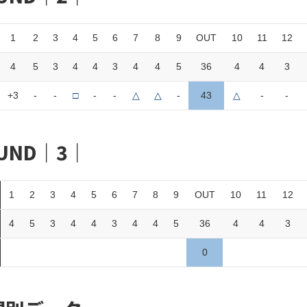
1
2
3
4
5
6
7
8
9
OUT
10
11
12
4
5
3
4
4
3
4
4
5
36
4
4
3
+3
-
-
□
-
-
△
△
-
43
△
-
-
UND｜3｜
1
2
3
4
5
6
7
8
9
OUT
10
11
12
4
5
3
4
4
3
4
4
5
36
4
4
3
0