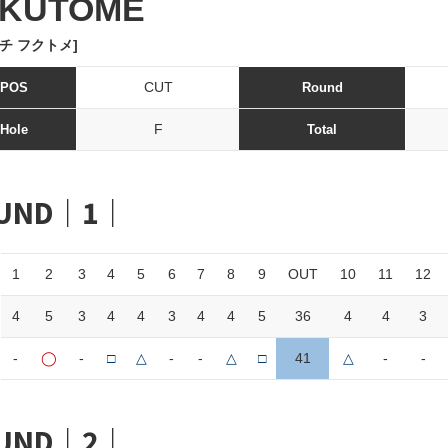
UKUTOME
チ フクトメ]
CUT
POS
Round
F
Hole
Total
UND｜1｜
1
2
3
4
5
6
7
8
9
OUT
10
11
12
4
5
3
4
4
3
4
4
5
36
4
4
3
-
◯
-
□
△
-
-
△
□
41
△
-
-
UND｜2｜