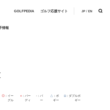
GOLFPEDIA
ゴルフ応援サイト
/
JP
EN
手情報
技
◎
：イー
○
：バー
-
：パ
△
：ボ
□
：ダブルボ
グル
ディ
ー
ギー
ギー