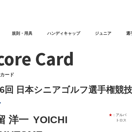
規則・用具
ハンディキャップ
ジュニア
選
core Card
カード
46回 日本シニアゴルフ選手権競
★
：アルバ
留 洋一
YOICHI
トロス