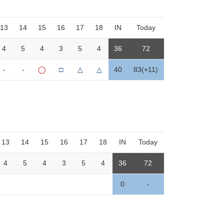
13
14
15
16
17
18
IN
Today
4
5
4
3
5
4
36
72
-
-
◯
□
△
△
40
83(+11)
13
14
15
16
17
18
IN
Today
4
5
4
3
5
4
36
72
0
-