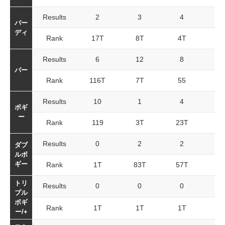
Results
2
3
4
バー
ディ
Rank
17T
8T
4T
7
Results
6
12
8
2
パー
Rank
116T
7T
55
5
Results
10
1
4
1
ボギ
ー
Rank
119
3T
23T
7
Results
0
2
2
ダブ
ルボ
ギー
Rank
1T
83T
57T
8
トリ
Results
0
0
0
プル
ボギ
Rank
1T
1T
1T
1
ー/+