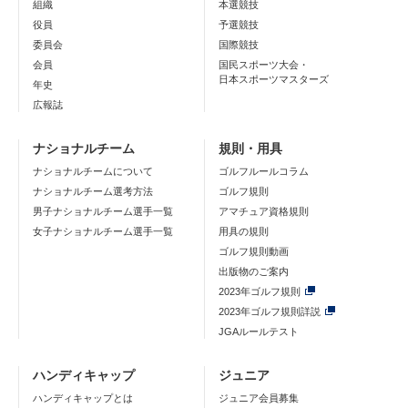
組織
本選競技
役員
予選競技
委員会
国際競技
会員
国民スポーツ大会・
日本スポーツマスターズ
年史
広報誌
ナショナルチーム
規則・用具
ナショナルチームについて
ゴルフルールコラム
ナショナルチーム選考方法
ゴルフ規則
男子ナショナルチーム選手一覧
アマチュア資格規則
女子ナショナルチーム選手一覧
用具の規則
ゴルフ規則動画
出版物のご案内
2023年ゴルフ規則
2023年ゴルフ規則詳説
JGAルールテスト
ハンディキャップ
ジュニア
ハンディキャップとは
ジュニア会員募集