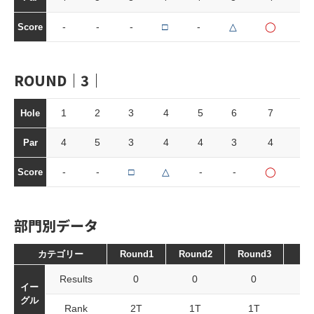
-
-
-
□
-
△
◯
-
Score
ROUND｜3｜
1
2
3
4
5
6
7
8
Hole
4
5
3
4
4
3
4
4
Par
-
-
□
△
-
-
◯
-
Score
部門別データ
カテゴリー
Round1
Round2
Round3
To
Results
0
0
0
イー
グル
Rank
2T
1T
1T
2