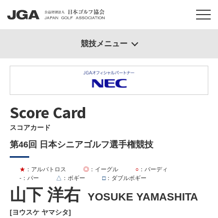
競技メニュー
Score Card
スコアカード
第46回 日本シニアゴルフ選手権競技
★
：アルバトロス
◎
：イーグル
○
：バーディ
-
：パー
△
：ボギー
□
：ダブルボギー
山下 洋右
YOSUKE YAMASHITA
[ヨウスケ ヤマシタ]