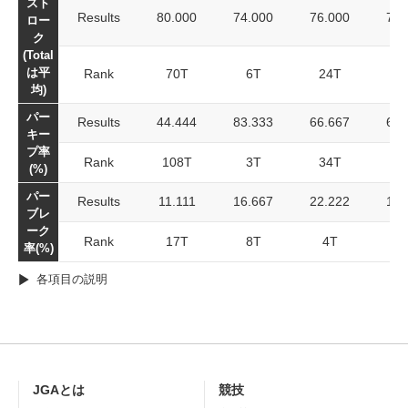
スト
Results
80.000
74.000
76.000
76.
ロー
ク
(Total
は平
Rank
70T
6T
24T
3
均)
パー
Results
44.444
83.333
66.667
64.
キー
プ率
Rank
108T
3T
34T
7
(%)
パー
Results
11.111
16.667
22.222
16.
ブレ
ーク
Rank
17T
8T
4T
率(%)
各項目の説明
JGAとは
競技