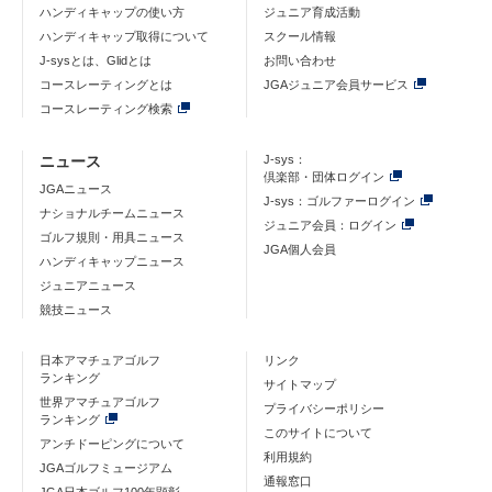
ハンディキャップの使い方
ジュニア育成活動
ハンディキャップ取得について
スクール情報
J-sysとは、Glidとは
お問い合わせ
コースレーティングとは
JGAジュニア会員サービス
コースレーティング検索
ニュース
J-sys：
倶楽部・団体ログイン
JGAニュース
J-sys：ゴルファーログイン
ナショナルチームニュース
ジュニア会員：ログイン
ゴルフ規則・用具ニュース
JGA個人会員
ハンディキャップニュース
ジュニアニュース
競技ニュース
日本アマチュアゴルフ
リンク
ランキング
サイトマップ
世界アマチュアゴルフ
プライバシーポリシー
ランキング
このサイトについて
アンチドーピングについて
利用規約
JGAゴルフミュージアム
通報窓口