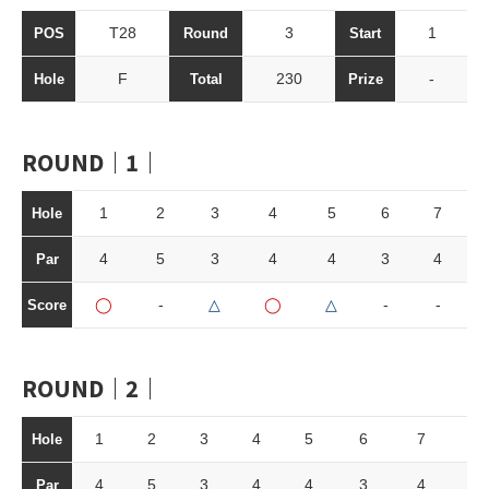
T28
3
1
POS
Round
Start
F
230
-
Hole
Total
Prize
ROUND｜1｜
1
2
3
4
5
6
7
Hole
4
5
3
4
4
3
4
Par
◯
-
△
◯
△
-
-
Score
ROUND｜2｜
1
2
3
4
5
6
7
8
Hole
4
5
3
4
4
3
4
4
Par