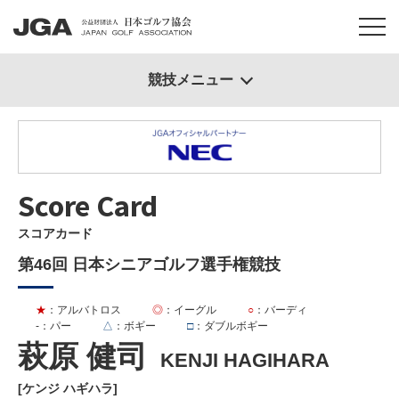
競技メニュー
Score Card
スコアカード
第46回 日本シニアゴルフ選手権競技
★
：アルバトロス
◎
：イーグル
○
：バーディ
-
：パー
△
：ボギー
□
：ダブルボギー
萩原 健司
KENJI HAGIHARA
[ケンジ ハギハラ]