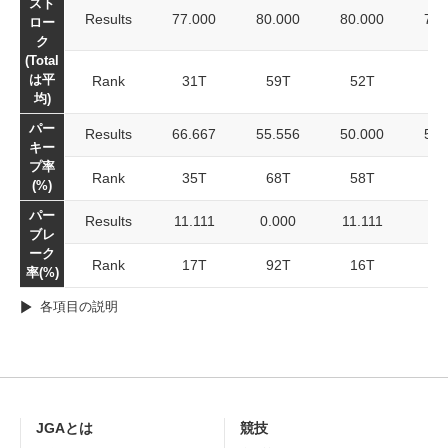
スト
Results
77.000
80.000
80.000
79.
ロー
ク
(Total
は平
Rank
31T
59T
52T
10
均)
パー
Results
66.667
55.556
50.000
57.
キー
プ率
Rank
35T
68T
58T
11
(%)
パー
Results
11.111
0.000
11.111
7.
ブレ
ーク
Rank
17T
92T
16T
9
率(%)
各項目の説明
JGAとは
競技