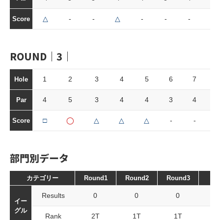
△
-
-
△
-
-
-
-
Score
ROUND｜3｜
1
2
3
4
5
6
7
Hole
4
5
3
4
4
3
4
Par
□
◯
△
△
△
-
-
Score
部門別データ
カテゴリー
Round1
Round2
Round3
To
Results
0
0
0
イー
グル
Rank
2T
1T
1T
2