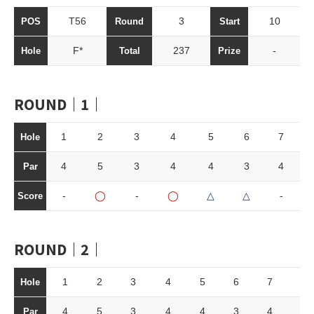
T56
3
10
POS
Round
Start
F*
237
-
Hole
Total
Prize
ROUND｜1｜
1
2
3
4
5
6
7
Hole
4
5
3
4
4
3
4
Par
-
◯
-
◯
△
△
-
Score
ROUND｜2｜
1
2
3
4
5
6
7
8
Hole
4
5
3
4
4
3
4
4
Par