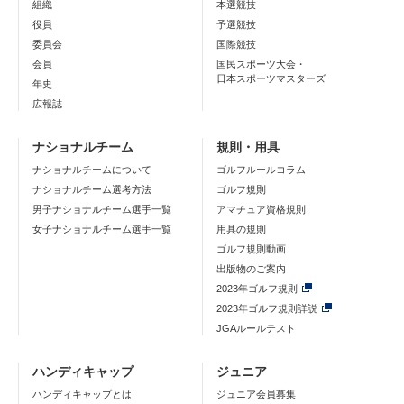
組織
本選競技
役員
予選競技
委員会
国際競技
会員
国民スポーツ大会・
日本スポーツマスターズ
年史
広報誌
ナショナルチーム
規則・用具
ナショナルチームについて
ゴルフルールコラム
ナショナルチーム選考方法
ゴルフ規則
男子ナショナルチーム選手一覧
アマチュア資格規則
女子ナショナルチーム選手一覧
用具の規則
ゴルフ規則動画
出版物のご案内
2023年ゴルフ規則
2023年ゴルフ規則詳説
JGAルールテスト
ハンディキャップ
ジュニア
ハンディキャップとは
ジュニア会員募集