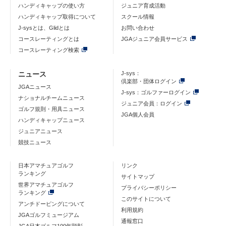
ハンディキャップの使い方
ジュニア育成活動
ハンディキャップ取得について
スクール情報
J-sysとは、Glidとは
お問い合わせ
コースレーティングとは
JGAジュニア会員サービス
コースレーティング検索
ニュース
J-sys：
倶楽部・団体ログイン
JGAニュース
J-sys：ゴルファーログイン
ナショナルチームニュース
ジュニア会員：ログイン
ゴルフ規則・用具ニュース
JGA個人会員
ハンディキャップニュース
ジュニアニュース
競技ニュース
日本アマチュアゴルフ
リンク
ランキング
サイトマップ
世界アマチュアゴルフ
プライバシーポリシー
ランキング
このサイトについて
アンチドーピングについて
利用規約
JGAゴルフミュージアム
通報窓口