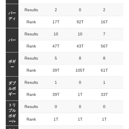
Results
2
0
2
バー
ディ
Rank
17T
92T
16T
3
Results
10
10
7
2
パー
Rank
47T
43T
56T
5
Results
5
8
8
2
ボギ
ー
Rank
39T
105T
61T
11
Results
1
0
1
ダブ
ルボ
ギー
Rank
39T
1T
33T
2
トリ
Results
0
0
0
プル
ボギ
Rank
1T
1T
1T
1
ー/+