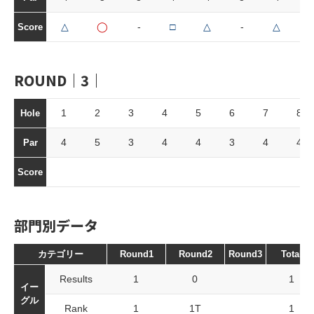
△
◯
-
□
△
-
△
Score
ROUND｜3｜
1
2
3
4
5
6
7
8
Hole
4
5
3
4
4
3
4
4
Par
Score
部門別データ
カテゴリー
Round1
Round2
Round3
Total
Results
1
0
1
イー
グル
Rank
1
1T
1