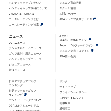
ハンディキャップの使い方
ジュニア育成活動
ハンディキャップ取得について
スクール情報
J-sysとは、Glidとは
お問い合わせ
コースレーティングとは
JGAジュニア会員サービス
コースレーティング検索
ニュース
J-sys：
倶楽部・団体ログイン
JGAニュース
J-sys：ゴルファーログイン
ナショナルチームニュース
ジュニア会員：ログイン
ゴルフ規則・用具ニュース
JGA個人会員
ハンディキャップニュース
ジュニアニュース
競技ニュース
日本アマチュアゴルフ
リンク
ランキング
サイトマップ
世界アマチュアゴルフ
プライバシーポリシー
ランキング
このサイトについて
アンチドーピングについて
利用規約
JGAゴルフミュージアム
通報窓口