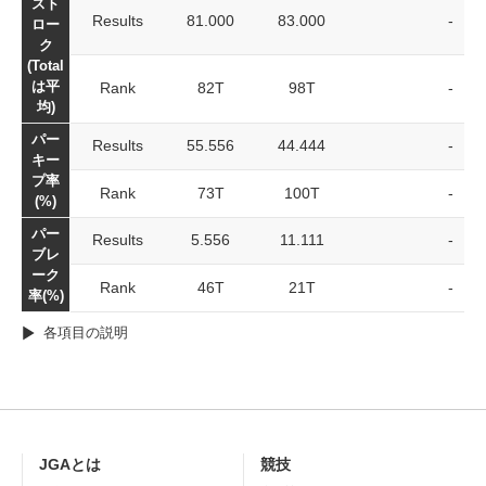
スト
Results
81.000
83.000
-
ロー
ク
(Total
は平
Rank
82T
98T
-
均)
パー
Results
55.556
44.444
-
キー
プ率
Rank
73T
100T
-
(%)
パー
Results
5.556
11.111
-
ブレ
ーク
Rank
46T
21T
-
率(%)
各項目の説明
JGAとは
競技