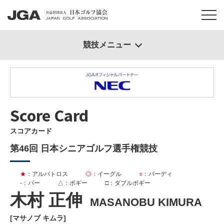
競技メニュー
Score Card
スコアカード
第46回 日本シニアゴルフ選手権競技
★
：アルバトロス
◎
：イーグル
○
：バーディ
-
：パー
△
：ボギー
□
：ダブルボギー
木村 正伸
MASANOBU KIMURA
[マサノブ キムラ]