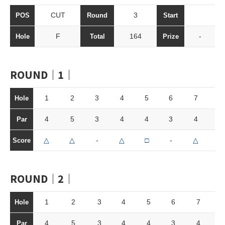
CUT
3
POS
Round
Start
F
164
-
Hole
Total
Prize
ROUND｜1｜
1
2
3
4
5
6
7
8
Hole
4
5
3
4
4
3
4
4
Par
△
△
-
△
□
-
△
-
Score
ROUND｜2｜
1
2
3
4
5
6
7
Hole
4
5
3
4
4
3
4
Par