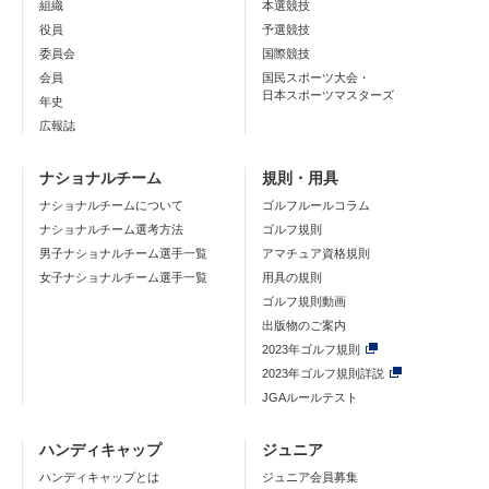
組織
本選競技
役員
予選競技
委員会
国際競技
会員
国民スポーツ大会・
日本スポーツマスターズ
年史
広報誌
ナショナルチーム
規則・用具
ナショナルチームについて
ゴルフルールコラム
ナショナルチーム選考方法
ゴルフ規則
男子ナショナルチーム選手一覧
アマチュア資格規則
女子ナショナルチーム選手一覧
用具の規則
ゴルフ規則動画
出版物のご案内
2023年ゴルフ規則
2023年ゴルフ規則詳説
JGAルールテスト
ハンディキャップ
ジュニア
ハンディキャップとは
ジュニア会員募集