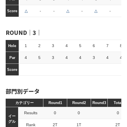
△
-
-
△
-
△
-
△
Score
ROUND｜3｜
1
2
3
4
5
6
7
8
Hole
4
5
3
4
4
3
4
4
Par
Score
部門別データ
カテゴリー
Round1
Round2
Round3
Total
Results
0
0
0
イー
グル
Rank
2T
1T
2T