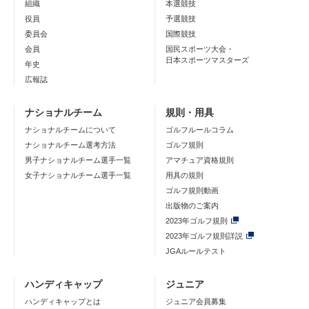
組織
本選競技
役員
予選競技
委員会
国際競技
会員
国民スポーツ大会・
日本スポーツマスターズ
年史
広報誌
ナショナルチーム
規則・用具
ナショナルチームについて
ゴルフルールコラム
ナショナルチーム選考方法
ゴルフ規則
男子ナショナルチーム選手一覧
アマチュア資格規則
女子ナショナルチーム選手一覧
用具の規則
ゴルフ規則動画
出版物のご案内
2023年ゴルフ規則
2023年ゴルフ規則詳説
JGAルールテスト
ハンディキャップ
ジュニア
ハンディキャップとは
ジュニア会員募集