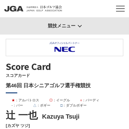
競技メニュー
Score Card
スコアカード
第46回 日本シニアゴルフ選手権競技
★
：アルバトロス
◎
：イーグル
○
：バーディ
-
：パー
△
：ボギー
□
：ダブルボギー
辻 一也
Kazuya Tsuji
[カズヤ ツジ]