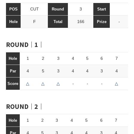
CUT
3
POS
Round
Start
F
166
-
Hole
Total
Prize
ROUND｜1｜
1
2
3
4
5
6
7
8
Hole
4
5
3
4
4
3
4
4
Par
△
△
△
-
-
-
△
△
Score
ROUND｜2｜
1
2
3
4
5
6
7
8
Hole
4
5
3
4
4
3
4
4
Par