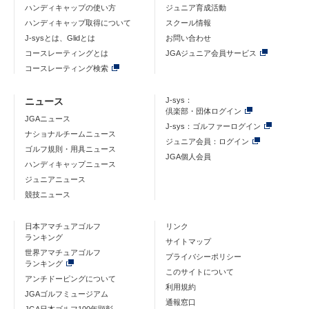
ハンディキャップの使い方
ジュニア育成活動
ハンディキャップ取得について
スクール情報
J-sysとは、Glidとは
お問い合わせ
コースレーティングとは
JGAジュニア会員サービス
コースレーティング検索
ニュース
J-sys：
倶楽部・団体ログイン
JGAニュース
J-sys：ゴルファーログイン
ナショナルチームニュース
ジュニア会員：ログイン
ゴルフ規則・用具ニュース
JGA個人会員
ハンディキャップニュース
ジュニアニュース
競技ニュース
日本アマチュアゴルフ
リンク
ランキング
サイトマップ
世界アマチュアゴルフ
プライバシーポリシー
ランキング
このサイトについて
アンチドーピングについて
利用規約
JGAゴルフミュージアム
通報窓口