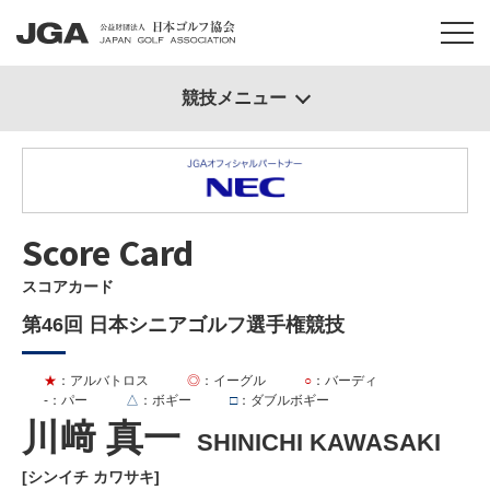
競技メニュー
Score Card
スコアカード
第46回 日本シニアゴルフ選手権競技
★
：アルバトロス
◎
：イーグル
○
：バーディ
-
：パー
△
：ボギー
□
：ダブルボギー
川﨑 真一
SHINICHI KAWASAKI
[シンイチ カワサキ]