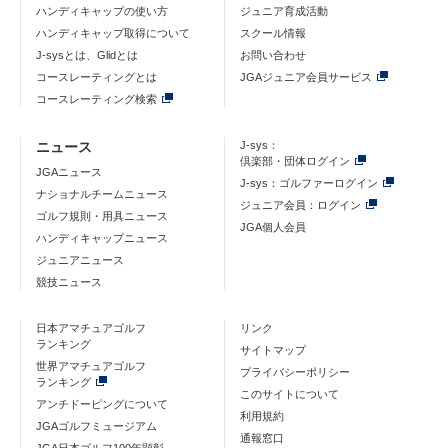
ハンディキャップの使い方
ジュニア育成活動
ハンディキャップ取得について
スクール情報
J-sysとは、Glidとは
お問い合わせ
コースレーティングとは
JGAジュニア会員サービス
コースレーティング検索
ニュース
J-sys：
倶楽部・団体ログイン
JGAニュース
J-sys：ゴルファーログイン
ナショナルチームニュース
ジュニア会員：ログイン
ゴルフ規則・用具ニュース
JGA個人会員
ハンディキャップニュース
ジュニアニュース
競技ニュース
日本アマチュアゴルフ
リンク
ランキング
サイトマップ
世界アマチュアゴルフ
プライバシーポリシー
ランキング
このサイトについて
アンチドーピングについて
利用規約
JGAゴルフミュージアム
通報窓口