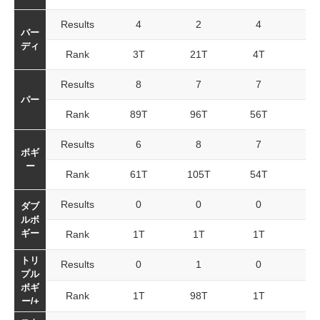
Results
4
2
4
1
バー
ディ
Rank
3T
21T
4T
2
Results
8
7
7
2
パー
Rank
89T
96T
56T
6
Results
6
8
7
2
ボギ
ー
Rank
61T
105T
54T
11
Results
0
0
0
ダブ
ルボ
ギー
Rank
1T
1T
1T
1
トリ
Results
0
1
0
プル
ボギ
Rank
1T
98T
1T
8
ー/+