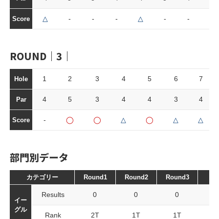
△
-
-
-
△
-
-
△
Score
ROUND｜3｜
1
2
3
4
5
6
7
Hole
4
5
3
4
4
3
4
Par
-
◯
◯
△
◯
△
△
Score
部門別データ
カテゴリー
Round1
Round2
Round3
To
Results
0
0
0
イー
グル
Rank
2T
1T
1T
2