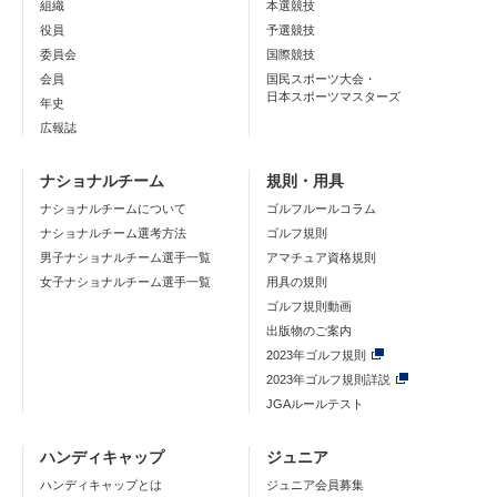
組織
本選競技
役員
予選競技
委員会
国際競技
会員
国民スポーツ大会・
日本スポーツマスターズ
年史
広報誌
ナショナルチーム
規則・用具
ナショナルチームについて
ゴルフルールコラム
ナショナルチーム選考方法
ゴルフ規則
男子ナショナルチーム選手一覧
アマチュア資格規則
女子ナショナルチーム選手一覧
用具の規則
ゴルフ規則動画
出版物のご案内
2023年ゴルフ規則
2023年ゴルフ規則詳説
JGAルールテスト
ハンディキャップ
ジュニア
ハンディキャップとは
ジュニア会員募集