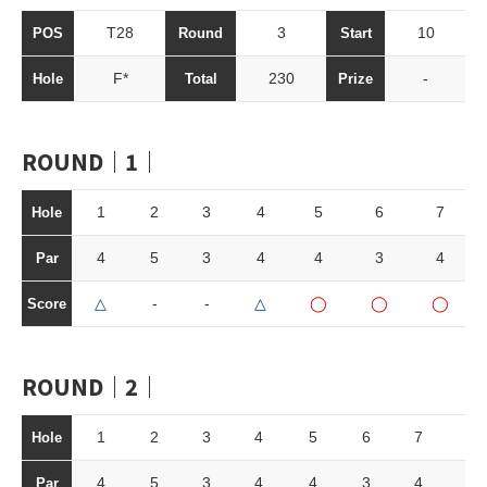
T28
3
10
POS
Round
Start
F*
230
-
Hole
Total
Prize
ROUND｜1｜
1
2
3
4
5
6
7
Hole
4
5
3
4
4
3
4
Par
△
-
-
△
◯
◯
◯
Score
ROUND｜2｜
1
2
3
4
5
6
7
8
Hole
4
5
3
4
4
3
4
4
Par