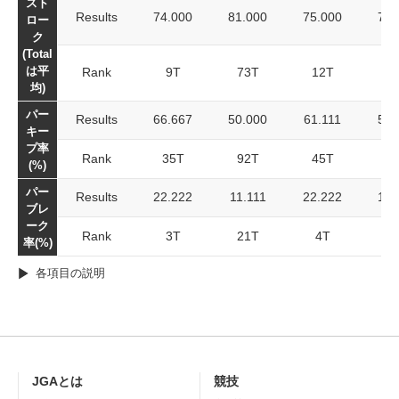
スト
Results
74.000
81.000
75.000
76.
ロー
ク
(Total
は平
Rank
9T
73T
12T
3
均)
パー
Results
66.667
50.000
61.111
59.
キー
プ率
Rank
35T
92T
45T
10
(%)
パー
Results
22.222
11.111
22.222
18.
ブレ
ーク
Rank
3T
21T
4T
率(%)
各項目の説明
JGAとは
競技