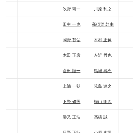
吹野 耕一
川原 利之
田中 一也
高須賀 幹由
岡野 智弘
木村 正伸
木田 正彦
左近 哲也
倉田 順一
馬場 尋樹
上浦 一朝
児島 達之
下野 修照
梅山 明久
勝又 正浩
髙橋 誠一
只野 正行
小原 永司