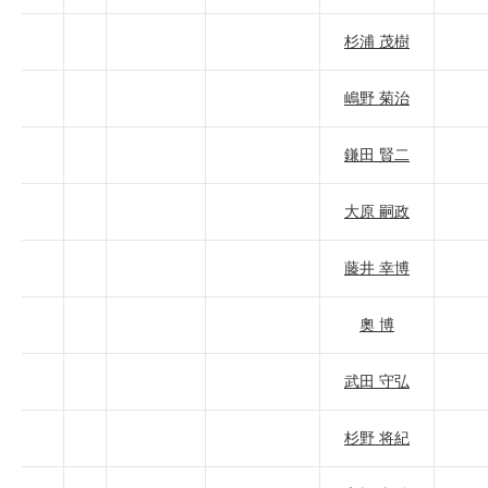
杉浦 茂樹
嶋野 菊治
鎌田 賢二
大原 嗣政
藤井 幸博
奧 博
武田 守弘
杉野 将紀