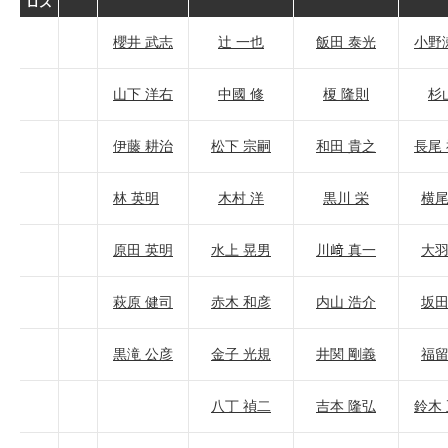
ロス
櫻井 武志
辻 一也
飯田 泰光
小野
山下 洋右
中國 修
榎 隆則
杉
伊藤 耕治
松下 宗嗣
和田 貴之
長尾
林 英明
木村 洋
黒川 栄
横尾
原田 英明
水上 晃男
川﨑 真一
大羽
萩原 健司
赤木 和彦
内山 浩介
坂田
黒滝 公彦
金子 光規
井関 剛義
福留
八丁 禎二
吉本 隆弘
鈴木