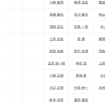
小林 敏明
柳澤 信吾
難波
髙橋 雅也
笹川 隆司
神山
澤田 信弘
宮島 一馬
中
三井 吉奎
姜 優
風間
前田 祐樹
田中 良博
羽鳥
辺見 瑞一郎
神谷 茂
上田
小林 正樹
馬場 敬
久
才記 正明
中前 伸一
木村
鈴木 克彦
森田 廣宣