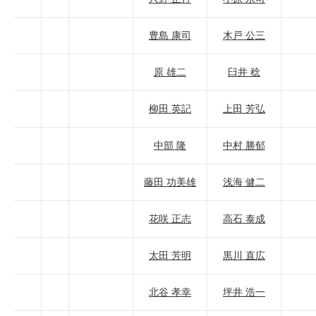
豊島 康司
木戸 公三
原 雄二
臼井 稔
柳田 英記
上田 芳弘
中部 隆
中村 勝郁
藤田 功美雄
浅海 健二
花咲 正志
高石 泰成
太田 芳明
黒川 直広
北谷 孝幸
坪井 浩一