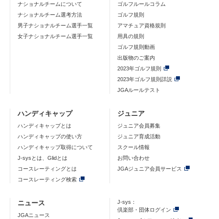
ナショナルチームについて
ゴルフルールコラム
ナショナルチーム選考方法
ゴルフ規則
男子ナショナルチーム選手一覧
アマチュア資格規則
女子ナショナルチーム選手一覧
用具の規則
ゴルフ規則動画
出版物のご案内
2023年ゴルフ規則
2023年ゴルフ規則詳説
JGAルールテスト
ハンディキャップ
ジュニア
ハンディキャップとは
ジュニア会員募集
ハンディキャップの使い方
ジュニア育成活動
ハンディキャップ取得について
スクール情報
J-sysとは、Glidとは
お問い合わせ
コースレーティングとは
JGAジュニア会員サービス
コースレーティング検索
ニュース
J-sys：
倶楽部・団体ログイン
JGAニュース