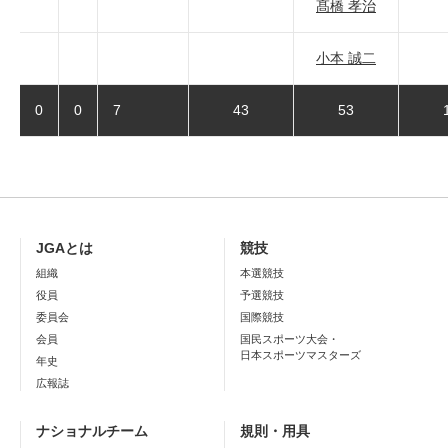
髙橋 孝治
小本 誠二
0
0
7
43
53
JGAとは
競技
組織
本選競技
役員
予選競技
委員会
国際競技
会員
国民スポーツ大会・
日本スポーツマスターズ
年史
広報誌
ナショナルチーム
規則・用具