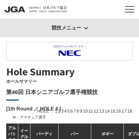
競技メニュー
Hole Summary
ホールサマリー
第46回 日本シニアゴルフ選手権競技
[1th Round ／ HOLE
4
]
HOLE
1
2
3
4
5
6
7
8
9
10
11
12
13
14
15
16
17
18
＠：アマチュア選手
アル
イー
バト
バーディ
パー
ボギー
ダブ
グル