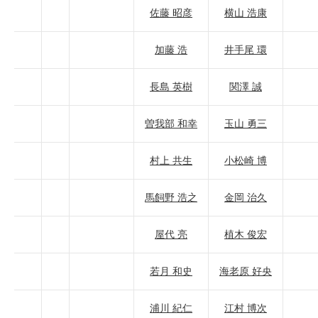
佐藤 昭彦
横山 浩康
加藤 浩
井手尾 環
長島 英樹
関澤 誠
曽我部 和幸
玉山 勇三
村上 共生
小松崎 博
馬飼野 浩之
金岡 治久
屋代 亮
植木 俊宏
若月 和史
海老原 好央
浦川 紀仁
江村 博次