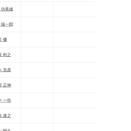
 功美雄
 瑞一郎
姜 優
原 利之
木 克彦
村 正伸
中 一也
島 達之
山 明久