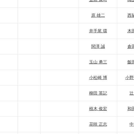
原 雄二
西
井手尾 環
木
関澤 誠
倉
玉山 勇三
飯
小松崎 博
小野
柳田 英記
辻
植木 俊宏
和
花咲 正志
中