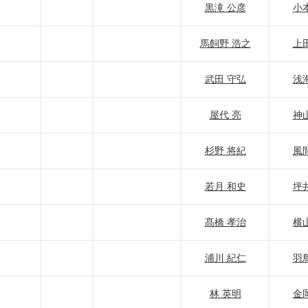
黒滝 公彦
小
馬飼野 浩之
上
武田 守弘
浅
屋代 亮
神
杉野 将紀
風
若月 和史
坪
髙橋 孝治
横
浦川 紀仁
羽
林 英明
金