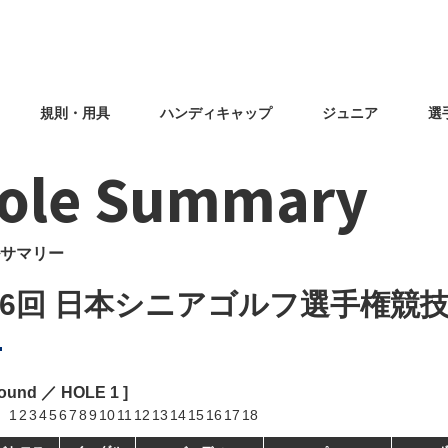
規則・用具
ハンディキャップ
ジュニア
選
ole Summary
サマリー
46回 日本シニアゴルフ選手権競
Round ／ HOLE
1
]
1
2
3
4
5
6
7
8
9
10
11
12
13
14
15
16
17
18