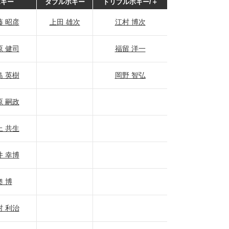
ボギー
ダブルボギー
トリプルボギー/＋
藤 昭彦
上田 雄次
江村 博次
原 健司
福留 洋一
島 英樹
岡野 智弘
原 嗣政
上 共生
井 幸博
奧 博
村 利治