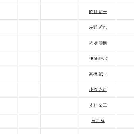
吹野 耕一
左近 哲也
馬場 尋樹
伊藤 耕治
髙橋 誠一
小原 永司
木戸 公三
臼井 稔