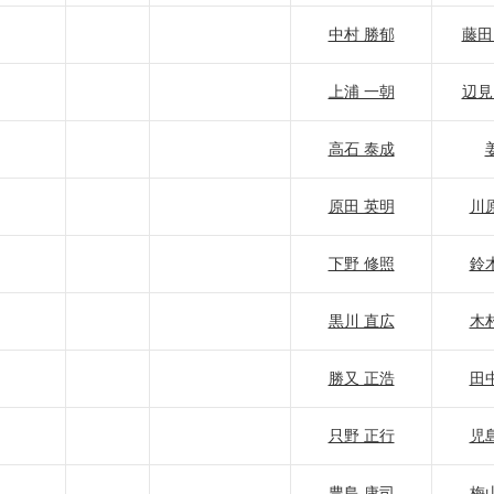
中村 勝郁
藤田
上浦 一朝
辺見
高石 泰成
原田 英明
川
下野 修照
鈴
黒川 直広
木
勝又 正浩
田
只野 正行
児
豊島 康司
梅