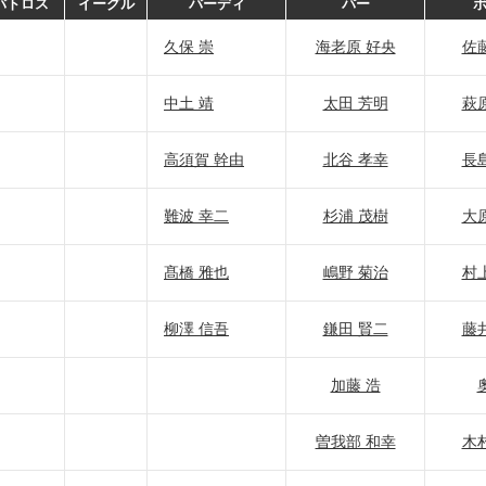
バトロス
イーグル
バーディ
パー
久保 崇
海老原 好央
佐
中土 靖
太田 芳明
萩
高須賀 幹由
北谷 孝幸
長
難波 幸二
杉浦 茂樹
大
髙橋 雅也
嶋野 菊治
村
柳澤 信吾
鎌田 賢二
藤
加藤 浩
曽我部 和幸
木