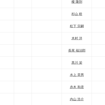
榎 隆則
杉山 稔
松下 宗嗣
木村 洋
長尾 福治郎
黒川 栄
水上 晃男
赤木 和彦
内山 浩介