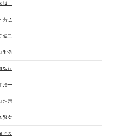
本 誠二
田 芳弘
海 健二
山 和浩
間 智行
井 浩一
山 浩康
鳥 賢次
岡 治久