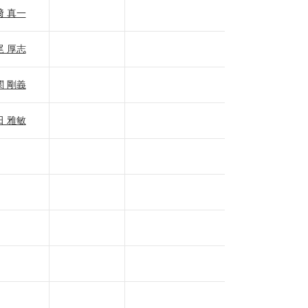
﨑 真一
尾 厚志
関 剛義
田 雅敏