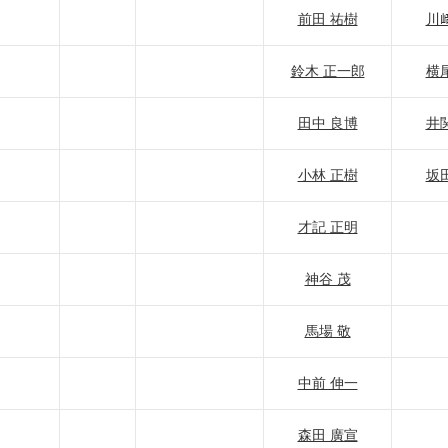
前田 祐樹
川
鈴木 正一郎
横
田中 良博
井
小林 正樹
坂
才記 正明
神谷 茂
馬場 敬
中前 伸一
森田 廣宣