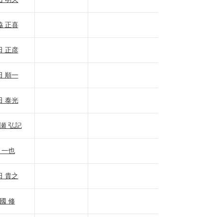
脇 正喜
田 正彦
田 順一
田 泰光
瀬 弘記
 一也
田 貴之
國 修