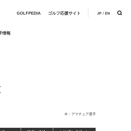
GOLFPEDIA
ゴルフ応援サイト
/
JP
EN
手情報
技
＠：アマチュア選手