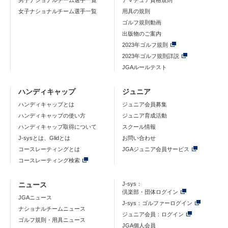
男子ナショナルチーム選手一覧
アマチュア資格規則
女子ナショナルチーム選手一覧
用具の規則
ゴルフ規則動画
出版物のご案内
2023年ゴルフ規則
2023年ゴルフ規則詳説
JGAルールテスト
ハンディキャップ
ジュニア
ハンディキャップとは
ジュニア会員募集
ハンディキャップの使い方
ジュニア育成活動
ハンディキャップ取得について
スクール情報
J-sysとは、Glidとは
お問い合わせ
コースレーティングとは
JGAジュニア会員サービス
コースレーティング検索
ニュース
J-sys：
倶楽部・団体ログイン
JGAニュース
J-sys：ゴルファーログイン
ナショナルチームニュース
ジュニア会員：ログイン
ゴルフ規則・用具ニュース
JGA個人会員