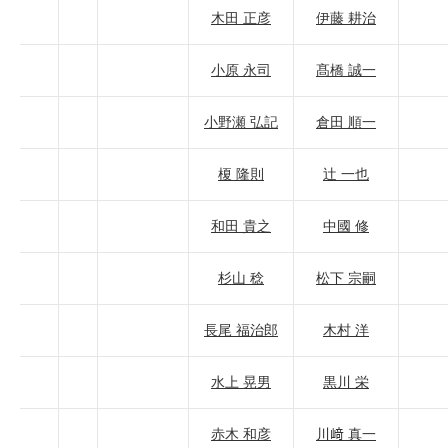
木田 正彦
伊藤 耕治
小原 永司
髙橋 誠一
小野瀬 弘記
倉田 順一
榎 隆則
辻 一也
和田 貴之
中國 修
杉山 稔
松下 宗嗣
長尾 福治郎
木村 洋
水上 晃男
黒川 栄
赤木 和彦
川﨑 真一