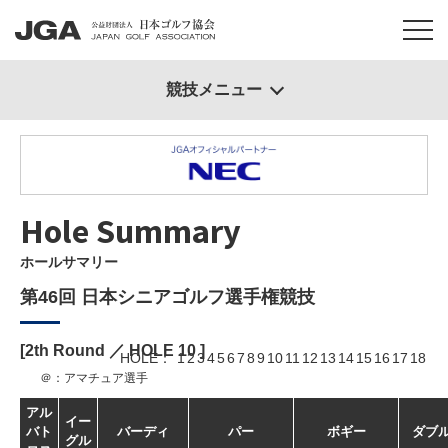
競技メニュー
Hole Summary
ホールサマリー
第46回 日本シニアゴルフ選手権競技
[2th Round ／ HOLE
10
]
HOLE
1
2
3
4
5
6
7
8
9
10
11
12
13
14
15
16
17
18
＠：アマチュア選手
アル
イー
バト
バーディ
パー
ボギー
ダブ
グル