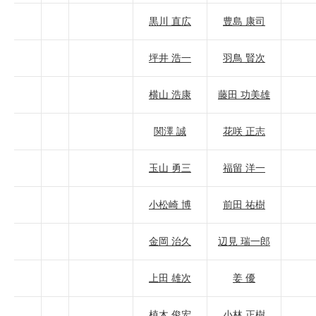
黒川 直広
豊島 康司
坪井 浩一
羽鳥 賢次
横山 浩康
藤田 功美雄
関澤 誠
花咲 正志
玉山 勇三
福留 洋一
小松崎 博
前田 祐樹
金岡 治久
辺見 瑞一郎
上田 雄次
姜 優
植木 俊宏
小林 正樹