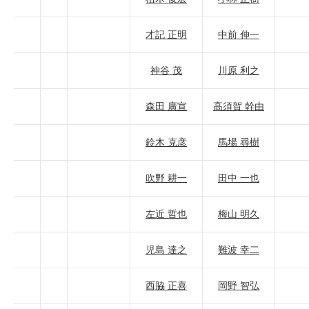
才記 正明
中前 伸一
神谷 茂
川原 利之
森田 廣宣
高須賀 幹由
鈴木 克彦
馬場 尋樹
吹野 耕一
田中 一也
左近 哲也
梅山 明久
児島 達之
難波 幸二
西脇 正喜
岡野 智弘