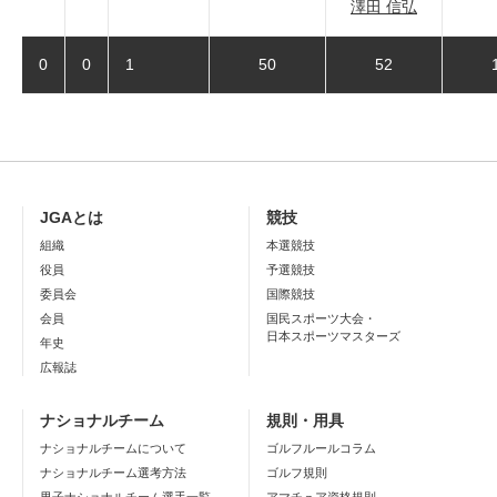
澤田 信弘
0
0
1
50
52
JGAとは
競技
組織
本選競技
役員
予選競技
委員会
国際競技
会員
国民スポーツ大会・
日本スポーツマスターズ
年史
広報誌
ナショナルチーム
規則・用具
ナショナルチームについて
ゴルフルールコラム
ナショナルチーム選考方法
ゴルフ規則