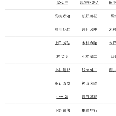
屋代 亮
馬飼野 浩之
田中
髙橋 孝治
杉野 将紀
馬
浦川 紀仁
若月 和史
木村
上田 芳弘
木村 利治
木戸
林 英明
小本 誠二
臼
中村 勝郁
浅海 健二
櫻井
高石 泰成
神山 和浩
中土 靖
原田 英明
下野 修照
風間 智行