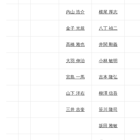
内山 浩介
横尾 厚志
金子 光規
八丁 禎二
髙橋 雅也
井関 剛義
大羽 伸治
小林 敏明
宮島 一馬
吉本 隆弘
山下 洋右
柳澤 信吾
三井 吉奎
笹川 隆司
坂田 雅敏