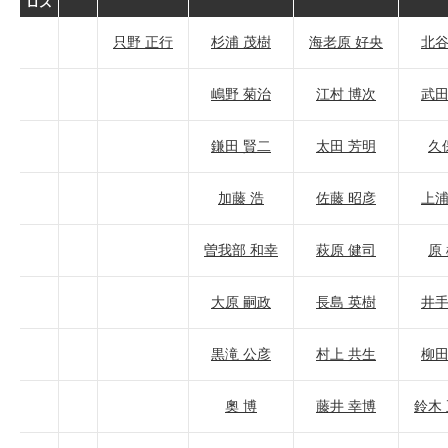
ロス
只野 正行
杉浦 茂樹
海老原 好央
北谷
嶋野 菊治
江村 博次
武田
鎌田 賢二
太田 芳明
久
加藤 浩
佐藤 昭彦
上浦
曽我部 和幸
萩原 健司
原
大原 嗣政
長島 英樹
井手
黒滝 公彦
村上 共生
柳田
奧 博
藤井 幸博
鈴木