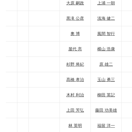
大原 嗣政
上浦 一朝
黒滝 公彦
浅海 健二
奧 博
風間 智行
屋代 亮
横山 浩康
杉野 将紀
原 雄二
髙橋 孝治
玉山 勇三
木村 利治
柳田 英記
上田 芳弘
藤田 功美雄
林 英明
福留 洋一