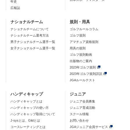
年史
広報誌
ナショナルチーム
規則・用具
ナショナルチームについて
ゴルフルールコラム
ナショナルチーム選考方法
ゴルフ規則
男子ナショナルチーム選手一覧
アマチュア資格規則
女子ナショナルチーム選手一覧
用具の規則
ゴルフ規則動画
出版物のご案内
2023年ゴルフ規則
2023年ゴルフ規則詳説
JGAルールテスト
ハンディキャップ
ジュニア
ハンディキャップとは
ジュニア会員募集
ハンディキャップの使い方
ジュニア育成活動
ハンディキャップ取得について
スクール情報
J-sysとは、Glidとは
お問い合わせ
コースレーティングとは
JGAジュニア会員サービス