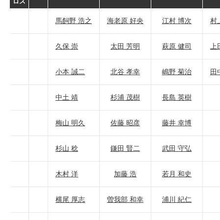
ロス
馬飼野 浩之
海老原 好央
江村 博次
村
久保 崇
太田 芳明
萩原 健司
上
小本 誠二
北谷 孝幸
嶋野 菊治
田
中土 靖
杉浦 茂樹
長島 英樹
梅山 明久
佐藤 昭彦
藤井 幸博
杉山 稔
鎌田 賢二
武田 守弘
木村 洋
加藤 浩
若月 和史
横尾 厚志
曽我部 和幸
浦川 紀仁