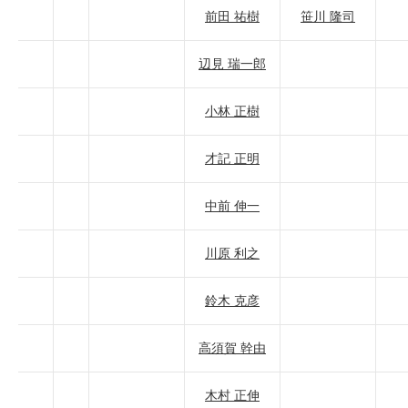
前田 祐樹
笹川 隆司
辺見 瑞一郎
小林 正樹
才記 正明
中前 伸一
川原 利之
鈴木 克彦
高須賀 幹由
木村 正伸