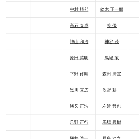
中村 勝郁
鈴木 正一郎
高石 泰成
姜 優
神山 和浩
神谷 茂
原田 英明
馬場 敬
下野 修照
森田 廣宣
黒川 直広
吹野 耕一
勝又 正浩
左近 哲也
只野 正行
馬場 尋樹
坪井 浩一
児島 達之