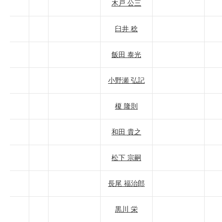
木戸 公三
臼井 稔
飯田 泰光
小野瀬 弘記
榎 隆則
和田 貴之
松下 宗嗣
長尾 福治郎
黒川 栄