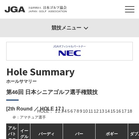
競技メニュー
Hole Summary
ホールサマリー
第46回 日本シニアゴルフ選手権競技
[2th Round ／ HOLE
17
]
HOLE
1
2
3
4
5
6
7
8
9
10
11
12
13
14
15
16
17
18
＠：アマチュア選手
アル
イー
バト
バーディ
パー
ボギー
ダブ
グル