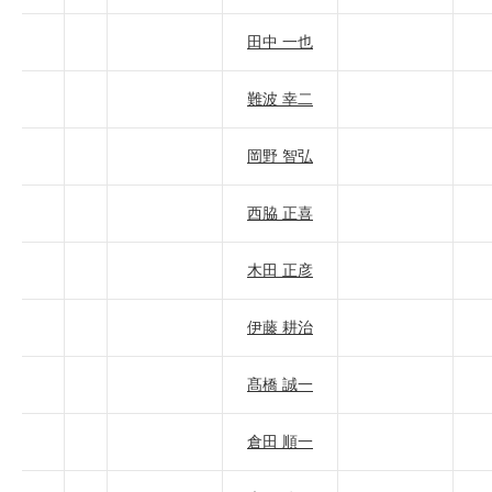
田中 一也
難波 幸二
岡野 智弘
西脇 正喜
木田 正彦
伊藤 耕治
髙橋 誠一
倉田 順一