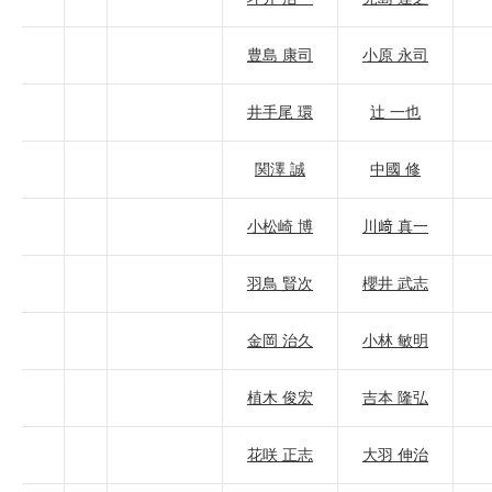
豊島 康司
小原 永司
井手尾 環
辻 一也
関澤 誠
中國 修
小松崎 博
川﨑 真一
羽鳥 賢次
櫻井 武志
金岡 治久
小林 敏明
植木 俊宏
吉本 隆弘
花咲 正志
大羽 伸治