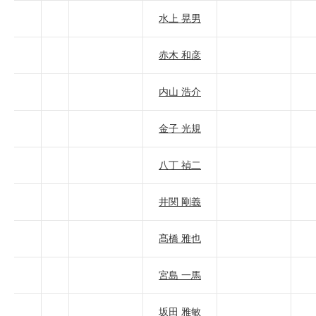
水上 晃男
赤木 和彦
内山 浩介
金子 光規
八丁 禎二
井関 剛義
髙橋 雅也
宮島 一馬
坂田 雅敏