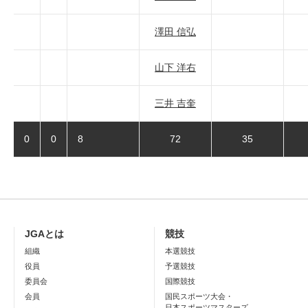
澤田 信弘
山下 洋右
三井 吉奎
0
0
8
72
35
JGAとは
競技
組織
本選競技
役員
予選競技
委員会
国際競技
会員
国民スポーツ大会・
日本スポーツマスターズ