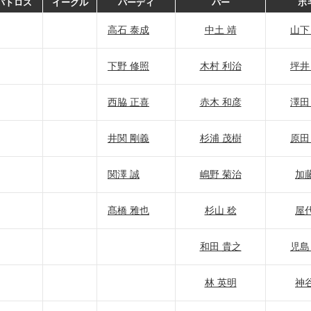
バトロス
イーグル
バーディ
パー
ボ
高石 泰成
中土 靖
山下
下野 修照
木村 利治
坪井
西脇 正喜
赤木 和彦
澤田
井関 剛義
杉浦 茂樹
原田
関澤 誠
嶋野 菊治
加藤
髙橋 雅也
杉山 稔
屋代
和田 貴之
児島
林 英明
神谷