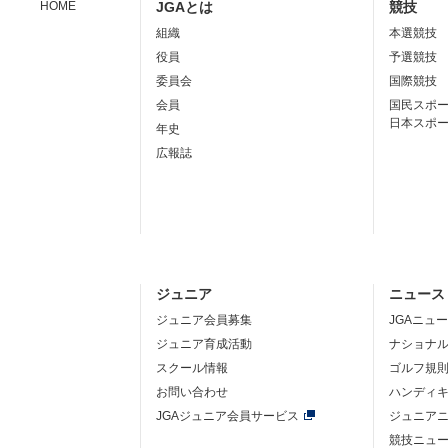
HOME
JGAとは
競技
組織
本選競技
役員
予選競技
委員会
国際競技
会員
国民スポ
日本スポ
年史
広報誌
ジュニア
ニュース
ジュニア会員募集
JGAニュ
ジュニア育成活動
ナショナ
スクール情報
ゴルフ規
お問い合わせ
ハンディ
JGAジュニア会員サービス
ジュニア
競技ニュ