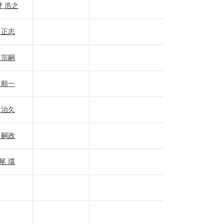
 浩之
 正志
 宗嗣
 順一
 治久
 嗣政
尾 環