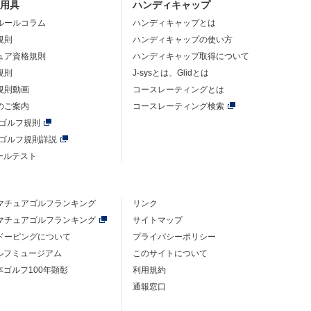
・用具
ハンディキャップ
ルールコラム
ハンディキャップとは
規則
ハンディキャップの使い方
ュア資格規則
ハンディキャップ取得について
規則
J-sysとは、Glidとは
規則動画
コースレーティングとは
のご案内
コースレーティング検索
年ゴルフ規則
年ゴルフ規則詳説
ルールテスト
マチュアゴルフ
ランキング
リンク
マチュアゴルフ
ランキング
サイトマップ
ドーピングについて
プライバシーポリシー
ゴルフミュージアム
このサイトについて
本ゴルフ100年顕彰
利用規約
通報窓口