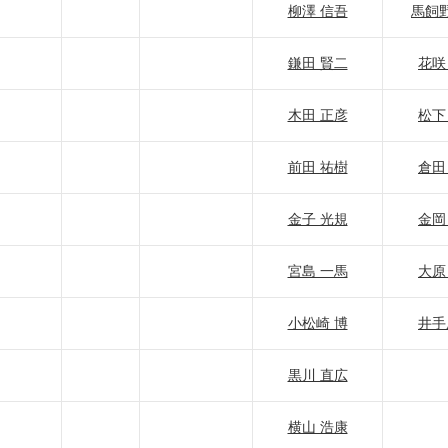
柳澤 信吾
馬飼野
鎌田 賢二
花咲
木田 正彦
松下
前田 祐樹
倉田
金子 光規
金岡
宮島 一馬
大原
小松崎 博
井手
黒川 直広
横山 浩康