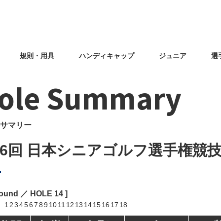
規則・用具
ハンディキャップ
ジュニア
選
ole Summary
サマリー
46回 日本シニアゴルフ選手権競
Round ／ HOLE
14
]
1
2
3
4
5
6
7
8
9
10
11
12
13
14
15
16
17
18