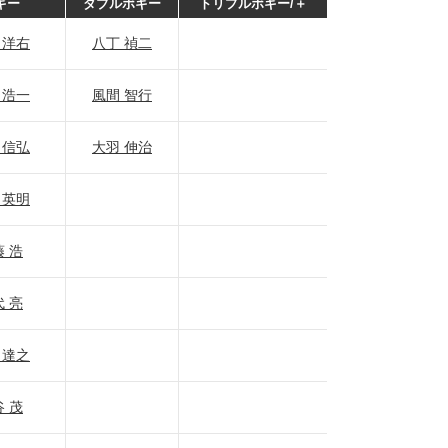
ギー
ダブルボギー
トリプルボギー/＋
 洋右
八丁 禎二
 浩一
風間 智行
 信弘
大羽 伸治
 英明
 浩
 亮
 達之
 茂