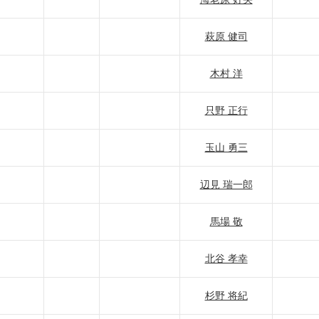
萩原 健司
木村 洋
只野 正行
玉山 勇三
辺見 瑞一郎
馬場 敬
北谷 孝幸
杉野 将紀