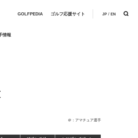
GOLFPEDIA
ゴルフ応援サイト
/
JP
EN
手情報
技
＠：アマチュア選手