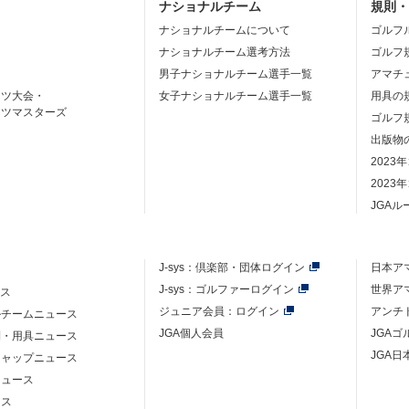
ナショナルチーム
規則
ナショナルチームについて
ゴルフ
ナショナルチーム選考方法
ゴルフ
男子ナショナルチーム選手一覧
アマチ
ーツ大会・
女子ナショナルチーム選手一覧
用具の
ーツマスターズ
ゴルフ
出版物
2023
2023
JGA
J-sys：
倶楽部・団体ログイン
日本ア
J-sys：ゴルファーログイン
世界ア
ース
ジュニア会員：ログイン
アンチ
ルチームニュース
JGA個人会員
JGA
則・用具ニュース
JGA日
キャップニュース
ニュース
ース