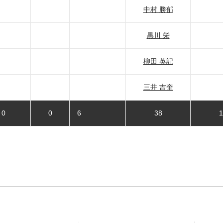
中村 勝郁
黒川 栄
柳田 英記
三井 吉奎
0
0
6
38
1