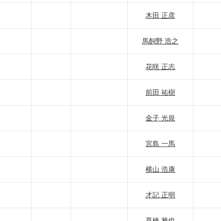
木田 正彦
馬飼野 浩之
花咲 正志
前田 祐樹
金子 光規
宮島 一馬
横山 浩康
才記 正明
髙橋 雅也