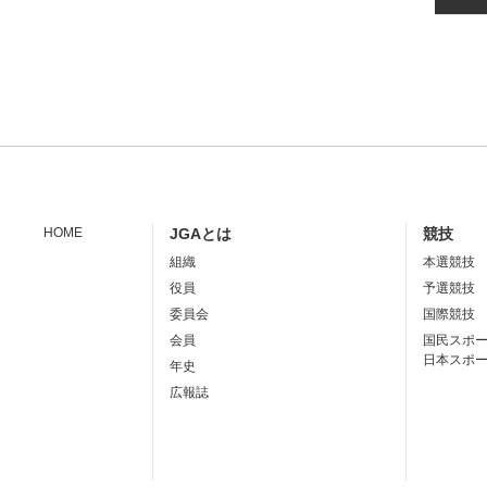
HOME
JGAとは
競技
組織
本選競技
役員
予選競技
委員会
国際競技
会員
国民スポ
日本スポ
年史
広報誌