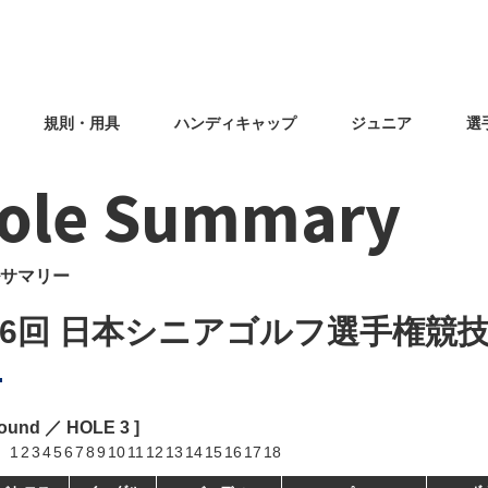
規則・用具
ハンディキャップ
ジュニア
選
ole Summary
サマリー
46回 日本シニアゴルフ選手権競
Round ／ HOLE
3
]
1
2
3
4
5
6
7
8
9
10
11
12
13
14
15
16
17
18