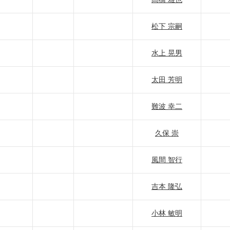
松下 宗嗣
水上 晃男
太田 芳明
難波 幸二
久保 崇
風間 智行
吉本 隆弘
小林 敏明