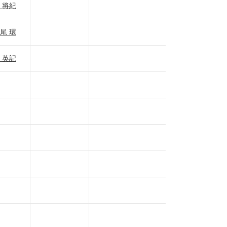
 将紀
尾 環
 英記