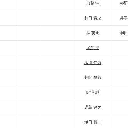
加藤 浩
杉野
和田 貴之
井手
林 英明
柳田
屋代 亮
柳澤 信吾
井関 剛義
関澤 誠
児島 達之
鎌田 賢二