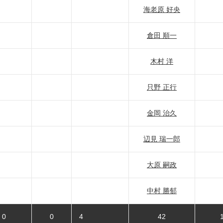
海老原 好央
倉田 順一
木村 洋
只野 正行
金岡 治久
辺見 瑞一郎
大原 嗣政
中村 勝郁
0
0
4
42