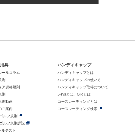
・用具
ハンディキャップ
ルールコラム
ハンディキャップとは
規則
ハンディキャップの使い方
ュア資格規則
ハンディキャップ取得について
規則
J-sysとは、Glidとは
規則動画
コースレーティングとは
のご案内
コースレーティング検索
年ゴルフ規則
年ゴルフ規則詳説
ルールテスト