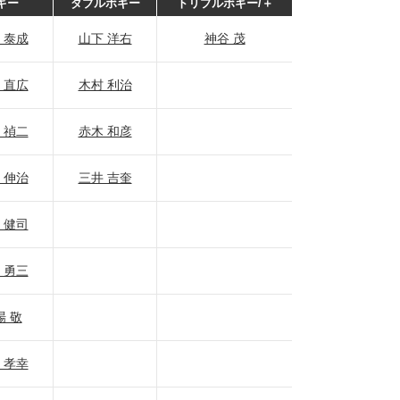
ギー
ダブルボギー
トリプルボギー/＋
 泰成
山下 洋右
神谷 茂
 直広
木村 利治
 禎二
赤木 和彦
 伸治
三井 吉奎
 健司
 勇三
場 敬
 孝幸