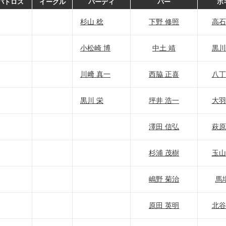
バトロス
イーグル
バーディ
パー
ボ
杉山 稔
下野 修照
高石
小松崎 博
中土 靖
黒川
川﨑 真一
西脇 正喜
八丁
黒川 栄
坪井 浩一
大羽
澤田 信弘
萩原
杉浦 茂樹
玉山
嶋野 菊治
馬
原田 英明
北谷