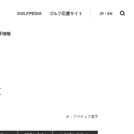
GOLFPEDIA
ゴルフ応援サイト
/
JP
EN
手情報
技
＠：アマチュア選手