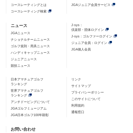
コースレーティングとは
JGAジュニア会員サービス
コースレーティング検索
ニュース
J-sys：
倶楽部・団体ログイン
JGAニュース
J-sys：ゴルファーログイン
ナショナルチームニュース
ジュニア会員：ログイン
ゴルフ規則・用具ニュース
JGA個人会員
ハンディキャップニュース
ジュニアニュース
競技ニュース
日本アマチュアゴルフ
リンク
ランキング
サイトマップ
世界アマチュアゴルフ
プライバシーポリシー
ランキング
このサイトについて
アンチドーピングについて
利用規約
JGAゴルフミュージアム
通報窓口
JGA日本ゴルフ100年顕彰
お問い合わせ