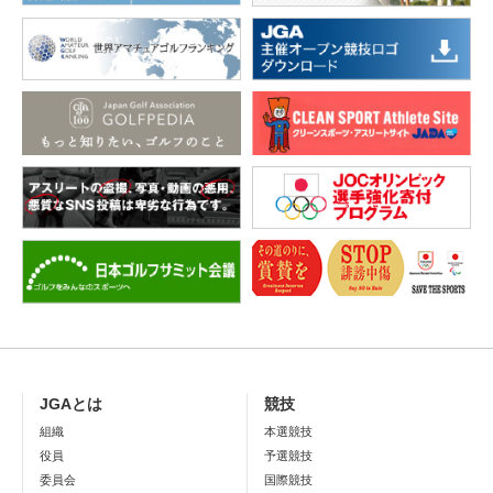
JGAとは
競技
組織
本選競技
役員
予選競技
委員会
国際競技