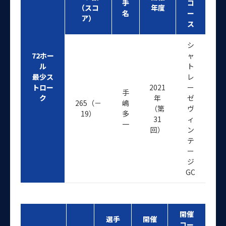
手
コ
（スコ
年度
名
ー
ア）
ス
シ
72ホー
ャ
ル
ト
最少ス
レ
トロー
2021
ー
手
ク
年
ゼ
265（－
嶋
（第
ヴ
19）
多
31
ィ
一
回）
ン
テ
ー
ジ
GC
開催
選手
開催
コー