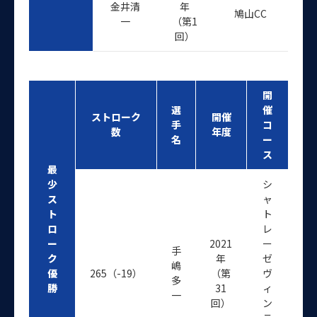
金井清
年
鳩山CC
一
（第1
回）
開
選
催
ストローク
開催
手
コ
数
年度
名
ー
ス
最
少
シ
ス
ャ
ト
ト
ロ
レ
ー
2021
ー
手
ク
年
ゼ
嶋
優
265（-19）
（第
ヴ
多
勝
31
ィ
一
回）
ン