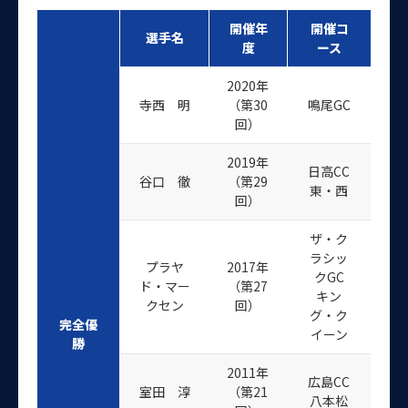
開催年
開催コ
選手名
度
ース
2020年
寺西 明
（第30
鳴尾GC
回）
2019年
日高CC
谷口 徹
（第29
東・西
回）
ザ・ク
ラシッ
プラヤ
2017年
クGC
ド・マー
（第27
キン
クセン
回）
グ・ク
完全優
イーン
勝
2011年
広島CC
室田 淳
（第21
八本松