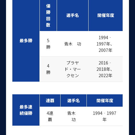
優
勝
選手名
開催年度
回
数
1994‐
最多勝
5
青木 功
1997年、
勝
2007年
プラヤ
2016‐
4
ド・マー
2018年、
勝
クセン
2022年
連覇
選手名
開催年度
最多連
続優勝
4連
青木
1994‐1997
覇
功
年