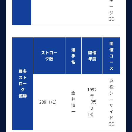
テ
ー
ジ
GC
開
選
催
ストロー
開催
手
コ
ク数
年度
名
ー
ス
最多
スト
浜
ロー
松
ク
1992
金
シ
優勝
年
井
ー
289（+1）
（第
清
サ
2
一
イ
回）
ド
GC