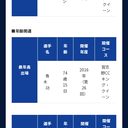
ン
クイ
ーン
■年齢関連
開催
選手
年
開催
コー
名
齢
年度
ス
最年長
習志
2016
出場
74
野CC
青
年
歳
キン
木
（第
15
グ・
功
26
日
クイ
回）
ーン
開催
選手
年
開催
コー