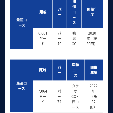
開
催
パ
開催年
距離
コ
ー
度
ー
最短コ
ス
ース
6,601
パ
鳴
2020
ヤー
ー
尾
年（第
ド
70
GC
30回）
開催
パ
開催
距離
コー
ー
年度
ス
最長コ
タラ
2022
ース
7,064
パ
オ
年
ヤー
ー
CC・
（第
ド
72
西コ
32
ース
回）