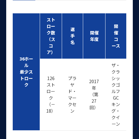
スト
ロー
開
選
ク数
開催
催
手
（ス
年度
コ
名
コ
ース
ア）
36ホー
ル
ザ・
最少ス
クラ
トロー
126
プラ
シッ
2017
ク
スト
ヤ
クゴ
年
ロー
ド・
ルフ
（第
ク
マー
GC
27
（－
クセ
キン
回）
18）
ン
グ・
クイ
ーン