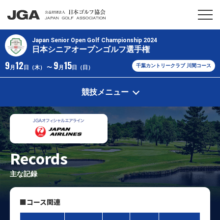
Japan Senior Open Golf Championship 2024
日本シニアオープンゴルフ選手権
9
12
9
15
千葉カントリークラブ 川間コース
月
日（木） 〜
月
日（日）
競技メニュー
Records
主な記録
■コース関連