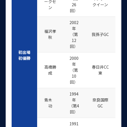
ークセ
26
クイーン
ン
回）
2002
年
福沢孝
（第
我孫子GC
秋
12
回）
初出場
初優勝
2000
年
高橋勝
春日井CC
（第
成
東
10
回）
1994
青木
年
奈良国際
功
（第4
GC
回）
1991