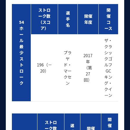
ストロ
開
選
ーク数
開催
催
手
54
（スコ
年度
コ
名
ホ
ア）
ース
ー
ル
ザ・
最
クラ
少
プラ
シッ
2017
ス
ヤ
クゴ
年
ト
196（－
ド・
ルフ
（第
ロ
20）
マー
GC
27
ー
クセ
キン
回）
ク
ン
グ・
クイ
ーン
開
ストロ
選
催
ーク数
開催