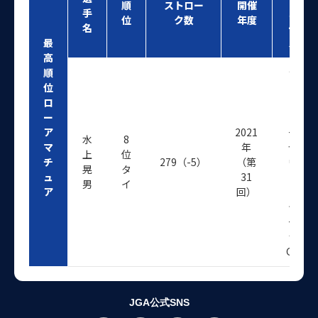
順
ストロー
開催
手
コ
位
ク数
年度
名
ー
最
ス
高
順
シ
位
ャ
ロ
ト
ー
レ
ア
2021
ー
水
8
マ
年
ゼ
上
位
チ
279（-5）
（第
ヴ
晃
タ
ュ
31
ィ
男
イ
ア
回）
ン
テ
ー
ジ
GC
JGA公式SNS