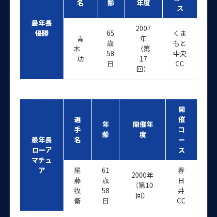
名
齢
年度
ス
最年長
2007
優勝
65
くま
青
年
歳
もと
木
（第
58
中央
功
17
日
CC
回）
開
選
催
年
開催年
手
コ
齢
度
最年長
名
ー
ローア
ス
マチュ
ア
尾
61
春
2000年
藤
歳
日
（第10
牧
58
井
回）
衛
日
CC