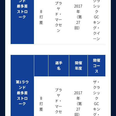
ンド
クラ
プラ
最多差
2017
シッ
ヤ
ストロ
8
年
ク
ド・
ーク
打
（第
GC
マー
差
27
キン
クセ
回）
グ・
ン
クイ
ーン
開催
選手
開催
コー
名
年度
ス
第1ラウ
ザ・
ンド
クラ
プラ
最多差
2017
シッ
ヤ
ストロ
8
年
ク
ド・
ーク
打
（第
GC
マー
差
27
キン
クセ
回）
グ・