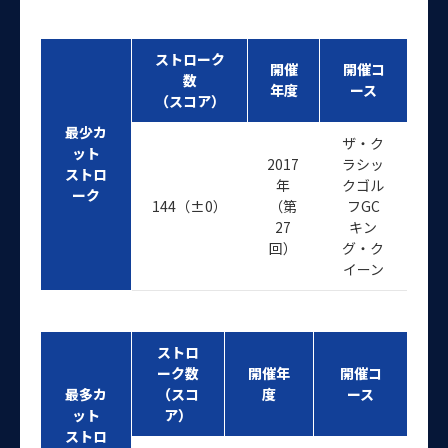
ストローク
開催
開催コ
数
年度
ース
（スコア）
最少カ
ザ・ク
ット
2017
ラシッ
ストロ
年
クゴル
ーク
144（±0）
（第
フGC
27
キン
回）
グ・ク
イーン
ストロ
ーク数
開催年
開催コ
最多カ
（スコ
度
ース
ット
ア）
ストロ