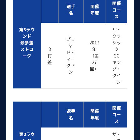
開催
選手
開催
コー
名
年度
ス
第3ラウ
ザ・
ンド
クラ
プラ
最多差
2017
シッ
ヤ
ストロ
8
年
ク
ド・
ーク
打
（第
GC
マー
差
27
キン
クセ
回）
グ・
ン
クイ
ーン
開催
選手
開催
コー
名
年度
ス
第2ラウ
ザ・