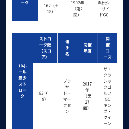
ーク
1992年
浜松シ
162（＋
（第2
ーサイ
18）
回）
ドGC
ストロ
開
選
ーク数
開催
催
手
（スコ
年度
コ
名
ア）
ース
18ホ
ザ・
ール
クラ
最少
プラ
シッ
スト
2017
ヤ
クゴ
ロー
年
63（－
ド・
ルフ
ク
（第
9）
マー
GC
27
クセ
キン
回）
ン
グ・
クイ
ーン