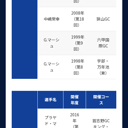
回）
2008年
中嶋常幸
（第18
狭山GC
回）
1999年
G.マーシ
六甲国
（第9
ュ
際GC
回）
1998年
宇部・
G.マーシ
（第8
万年池
ュ
回）
（東）
開催
開催コー
選手名
年度
ス
2016
プラヤ
年
習志野GC
ド・マ
（第
キング・