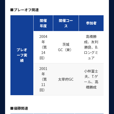
■プレーオフ関連
開催
開催コー
参加者
年度
ス
2004
高橋勝
年
成、友利
茨城
（第
勝良、B.
プレオ
GC（東）
14
ロングミ
ーフ実
回）
ュア
績
2001
小林富士
年
夫、T.ゲ
（第
太宰府GC
ール、高
11
橋勝成
回）
■優勝関連