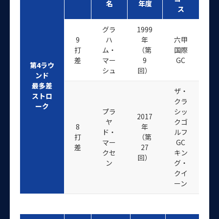
名
年度
ス
グラ
1999
9
ハ
年
六甲
打
ム・
（第
国際
差
マー
9
GC
第4ラウ
シュ
回）
ンド
最多差
ザ・
ストロ
クラ
ーク
プラ
シッ
2017
ヤ
クゴ
8
年
ド・
ルフ
打
（第
マー
GC
差
27
クセ
キン
回）
ン
グ・
クイ
ーン