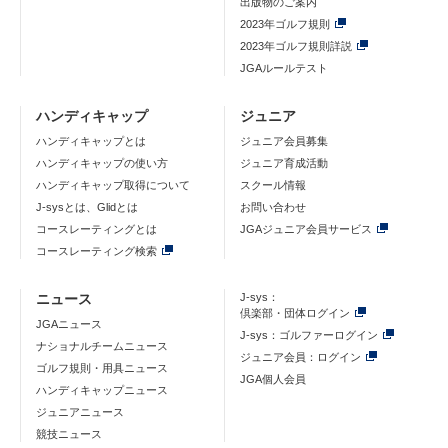
出版物のご案内
2023年ゴルフ規則
2023年ゴルフ規則詳説
JGAルールテスト
ハンディキャップ
ジュニア
ハンディキャップとは
ジュニア会員募集
ハンディキャップの使い方
ジュニア育成活動
ハンディキャップ取得について
スクール情報
J-sysとは、Glidとは
お問い合わせ
コースレーティングとは
JGAジュニア会員サービス
コースレーティング検索
ニュース
J-sys：
倶楽部・団体ログイン
JGAニュース
J-sys：ゴルファーログイン
ナショナルチームニュース
ジュニア会員：ログイン
ゴルフ規則・用具ニュース
JGA個人会員
ハンディキャップニュース
ジュニアニュース
競技ニュース