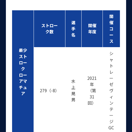
開
選
催
ストロー
開催
手
コ
ク数
年度
名
ー
ス
最少
シ
スト
ャ
ロー
ト
ク
レ
ロー
2021
ー
アマ
水
年
ゼ
チュ
上
279（-8）
（第
ヴ
ア
晃
31
ィ
男
回）
ン
テ
ー
ジ
GC