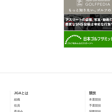
JGAとは
競技
組織
本選競技
役員
予選競技
委員会
国際競技