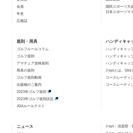
会員
国民スポーツ大
日本スポーツマ
年史
広報誌
規則・用具
ハンディキャ
ゴルフルールコラム
ハンディキャッ
ゴルフ規則
ハンディキャッ
アマチュア資格規則
ハンディキャッ
用具の規則
J-sysとは、Gli
ゴルフ規則動画
コースレーティ
出版物のご案内
コースレーティ
2023年ゴルフ規則
2023年ゴルフ規則詳説
JGAルールテスト
ニュース
J-sys：
倶楽部・