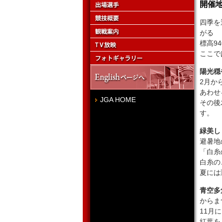
開催
四季を
がる
標高9
ここで
陽光穏
2月か
あわせ
JGA HOME
その後
す。
緑美し
避暑地
「白糸
白糸の
夏には
青空多
からま
11月
紅葉を