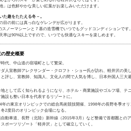
池」は色鮮やかな美しい紅葉がお楽しみいただけます。
いた趣をたたえる冬－。
の目の前には真っ白なゲレンデが広がります。
基のスノーマシーンと７基の造雪機でいつでもグッドコンディションです
天率は90%以上ですので、いつでも快適なスキーを楽しめます。
沢の歴史概要
戸時代、中山道の宿場町として繁栄。
ナダ人宣教師アレクサンダー・クロフト・ショー氏が訪れ、軽井沢の美
」と評し、宣教師、知識人、文化人の間で人気を博し、日本外国人三大
。
暑地として広く知られるようになり、ホテル・商業施設やゴルフ場、テ
ツ施設も整い日本を代表するリゾートに。
964年の東京オリンピックでの総合馬術競技開催、1998年の長野冬季オ
・冬2度目のオリンピック会場になる。
越自動車道、長野（北陸）新幹線（2015年3月）など整備で首都圏との
・スポーツリゾート「軽井沢」として確立していく。