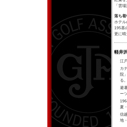
「雲場
落ち着
ホテル
195
更に晴
軽井
江
カ
院
る
避
ー
1
夏
信
地