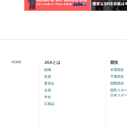
HOME
JGAとは
競技
組織
本選競技
役員
予選競技
委員会
国際競技
会員
国民スポ
日本スポ
年史
広報誌