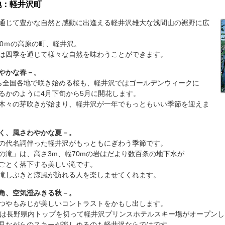
地：軽井沢町
通じて豊かな自然と感動に出逢える軽井沢雄大な浅間山の裾野に広
40ｍの高原の町、軽井沢。
は四季を通じて様々な自然を味わうことができます。
やかな春－。
ら全国各地で咲き始める桜も、軽井沢ではゴールデンウィークに
るかのように4月下旬から5月に開花します。
木々の芽吹きが始まり、軽井沢が一年でもっともいい季節を迎えま
く、風さわやかな夏－。
の代名詞伴った軽井沢がもっともにぎわう季節です。
の滝」は、高さ3m、幅70mの岩はだより数百条の地下水が
ごとく落下する美しい滝です。
滝しぶきと涼風が訪れる人を楽しませてくれます。
角、空気澄みきる秋－。
つやもみじが美しいコントラストをかもし出します。
には長野県内トップを切って軽井沢プリンスホテルスキー場がオープンし
見ながらのスキーが楽しめるのも軽井沢ならではです。