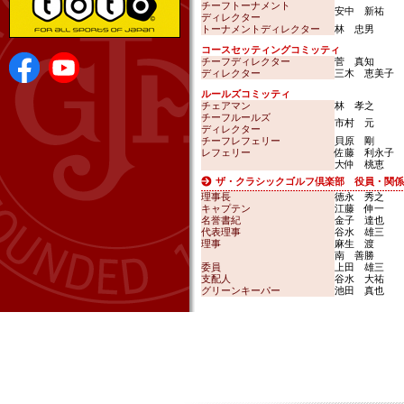
チーフトーナメント
安中 新祐
ディレクター
トーナメントディレクター
林 忠男
コースセッティングコミッティ
チーフディレクター
菅 真知
ディレクター
三木 恵美子
ルールズコミッティ
チェアマン
林 孝之
チーフルールズ
市村 元
ディレクター
チーフレフェリー
貝原 剛
レフェリー
佐藤 利永子
大仲 桃恵
ザ・クラシックゴルフ倶楽部 役員・関係
理事長
徳永 秀之
キャプテン
江藤 伸一
名誉書紀
金子 達也
代表理事
谷水 雄三
理事
麻生 渡
南 善勝
委員
上田 雄三
支配人
谷水 大祐
グリーンキーパー
池田 真也