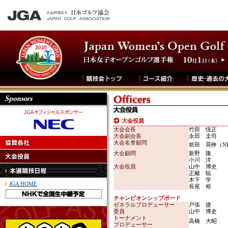
大会役員
大会会長
竹田 恆正
大会副会長
永田 圭司
大会名誉顧問
前田 晃伸（N
大会顧問
新野 隆
小川 洋
大会役員
山中 博史
正籬 聡
木下 学
JGA HOME
長尾 裕
チャンピオンシップボード
ゼネラルプロデューサー
戸張 捷
委員
山中 博史
トーナメント
高橋 大昭
プロデューサー