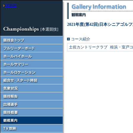
HOME
2021年度(第42回)日本シニアゴル
[本選競技]
コース紹介
土佐カントリークラブ 桂浜・室戸