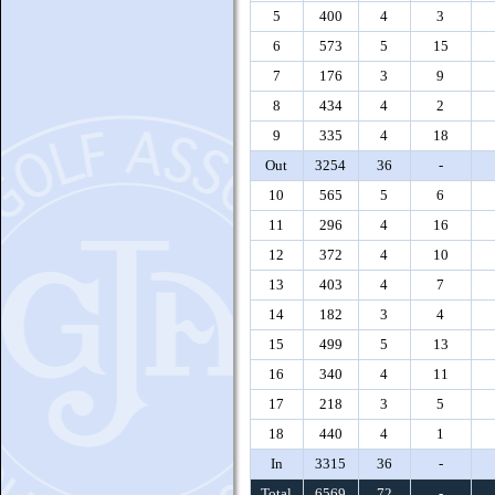
5
400
4
3
6
573
5
15
7
176
3
9
8
434
4
2
9
335
4
18
Out
3254
36
-
10
565
5
6
11
296
4
16
12
372
4
10
13
403
4
7
14
182
3
4
15
499
5
13
16
340
4
11
17
218
3
5
18
440
4
1
In
3315
36
-
Total
6569
72
-