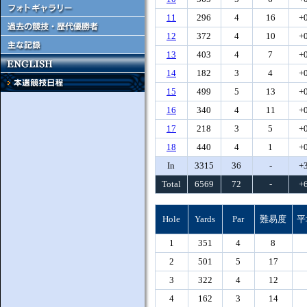
11
296
4
16
+
12
372
4
10
+
13
403
4
7
+
14
182
3
4
+
15
499
5
13
+
16
340
4
11
+
17
218
3
5
+
18
440
4
1
+
In
3315
36
-
+
Total
6569
72
-
+
Hole
Yards
Par
難易度
平
1
351
4
8
2
501
5
17
3
322
4
12
4
162
3
14