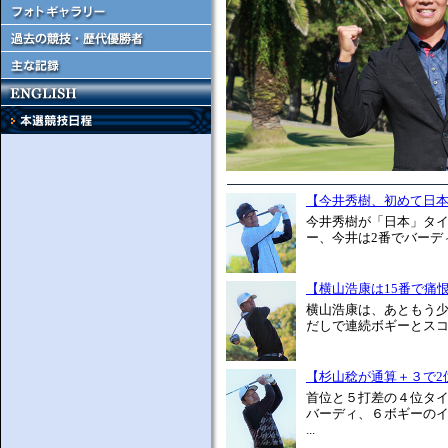
【今井秀樹、初めて日
今井秀樹が「日本」タイ
ー、今井は2番でバーデ
【横山浩康は15番で痛
横山浩康は、あともう
だしで連続ボギーとスコ
【杉山稔が通算＋３で2
首位と５打差の４位タ
バーディ、６ボギーの
...