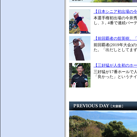
【日本シニア初出場の
本選手権初出場の今井秀
し、3，4番で連続バーデ
【前回覇者の舘英樹、「
前回覇者(2019年大会
た。「出だしとしてまず
【三好猛が人生初のホ
三好猛が17番ホールで
「良かった」というナイ