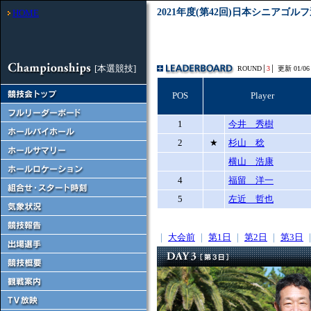
2021年度(第42回)日本シニアゴル
HOME
[本選競技]
ROUND│
3
│
更新 01/06 
POS
Player
1
今井 秀樹
2
★
杉山 稔
横山 浩康
4
福留 洋一
5
左近 哲也
｜
大会前
｜
第1日
｜
第2日
｜
第3日