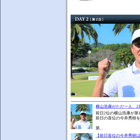
横山浩康がただ一人、2
前日2位の横山浩康が第
前日の首位の今井秀樹を
第...
【前日首位の今井秀樹