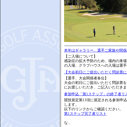
本年はギャラリー、選手ご家族や関係
【ご入場について】
感染症の拡大予防のため、場内の来場
の入場、クラブハウスへの入場は選手の
【大会初日にご提出いただく問診票に
【選手、大会関係者各位】
大会の初日にご提出いただく問診票を
にお渡しいただき、ご記入いただきます
参加申込「第1ステップ」の終了者リ
競技規定第13項に規定される参加申
します。
以下のリンクからご確認ください。
第1ステップ完了者リスト
な...